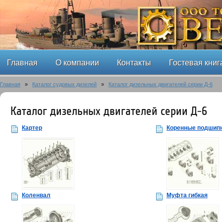
Главная
О компании
Контакты
Гостевая книг
Главная
»
Каталог судовых дизелей
»
Каталог дизельных двигателей серии Д-6
Каталог дизельных двигателей серии Д-6
Картер
Коренные подшип
Коленвал
Муфта гибкая