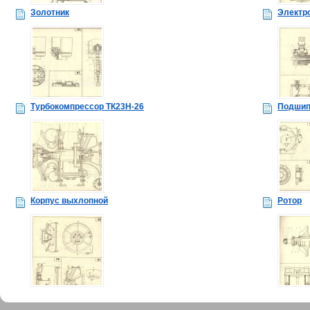
Золотник
Электр
Турбокомпрессор ТК23Н-26
Подшип
Корпус выхлопной
Ротор