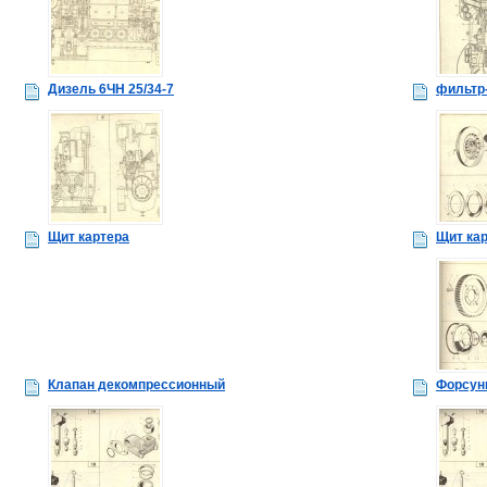
Дизель 6ЧН 25/34-7
фильтр
Щит картера
Щит ка
Клапан декомпрессионный
Форсун