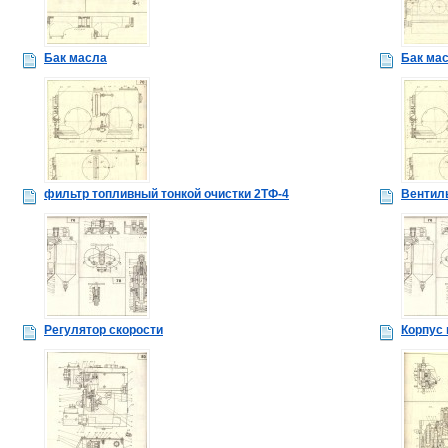
Бак масла
Бак ма
фильтр топливный тонкой очистки 2ТФ-4
Вентил
Регулятор скорости
Корпус 