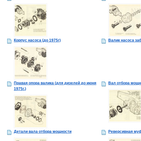
Корпус насоса (до 1975г)
Валик насоса заб
Правая опора валика (для дизелей до июня
Вал отбора мощн
1975г.)
Детали вала отбора мощности
Реверсивная му