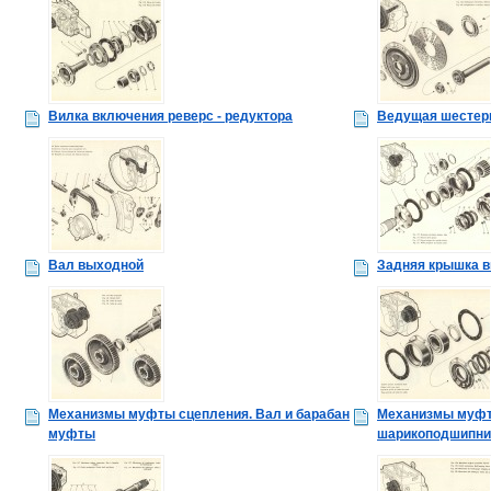
Вилка включения реверс - редуктора
Ведущая шестерн
Вал выходной
Задняя крышка в
Механизмы муфты сцепления. Вал и барабан
Механизмы муфт
муфты
шарикоподшипни