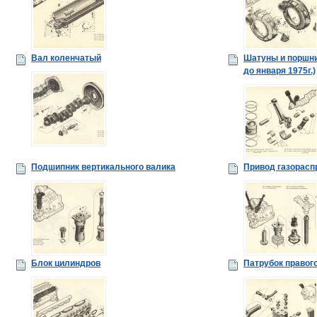
Вал коленчатый
Шатуны и поршн
до января 1975г.)
Подшипник вертикального валика
Привод газорасп
Блок цилиндров
Патрубок правог