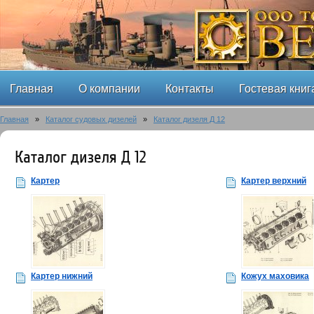
Главная
О компании
Контакты
Гостевая книг
Главная
»
Каталог судовых дизелей
»
Каталог дизеля Д 12
Каталог дизеля Д 12
Картер
Картер верхний
Картер нижний
Кожух маховика