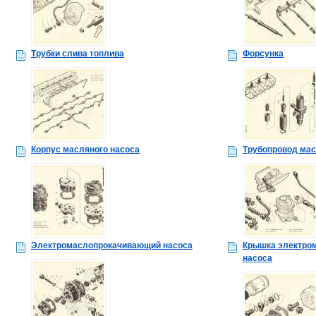
Трубки слива топлива
Форсунка
Корпус масляного насоса
Трубопровод ма
Электромаслопрокачивающий насоса
Крышка электро
насоса