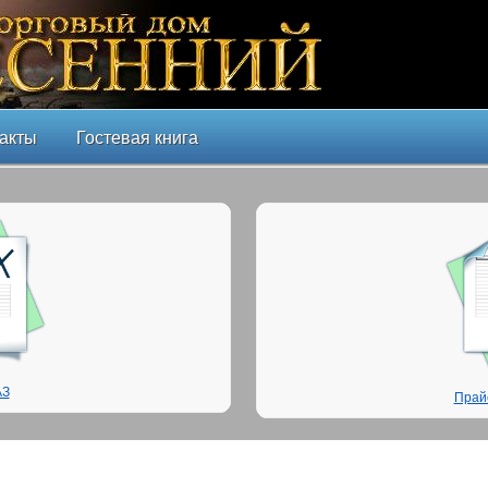
акты
Гостевая книга
АЗ
Прай