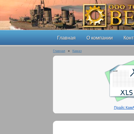
Главная
О компании
Конт
Главная
»
Камаз
Прайс Кам