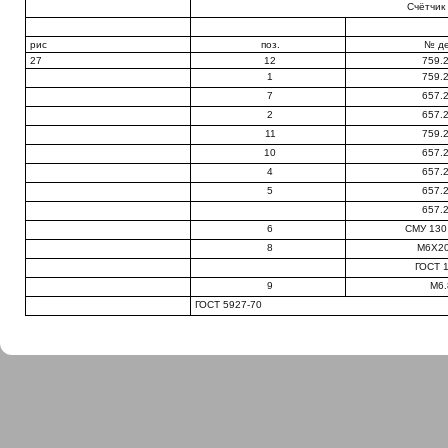
Счётчик
рис
поз.
№ д
27
12
759.
1
759.
7
657.
2
657.
11
759.
10
657.
4
657.
5
657.
657.
6
СМУ 130
8
М6Х20
ГОСТ 
9
М6.
ГОСТ 5927-70