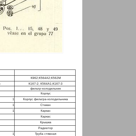
К962;К564А2;К562М
ч
К167-2; К564А1;К167-3
фильтр-холодильник
Корпус
1
Корпус фильтра-холодильника
1
Стакан
1
Каркас
Каркас
Крышка
Радиатор
1
Труба стяжная