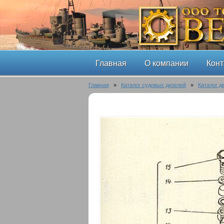
Главная
О компании
Конт
Главная
»
Каталог судовых дизелей
»
Каталог д