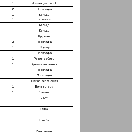
1
Фланец верхний
2
Прокладка
1
Кольцо
1
Колпачок
Кольцо
Кольцо
Пружина
2
Прокладка
1
Штуцер
1
Прокладка
1
Ротор в сборе
1
Крышка наружная
Прокладка
Прокладка
Шайба плавающая
1
Болт ротора
1
Зажим
Болт
Гайка
Шайба
Подшипник