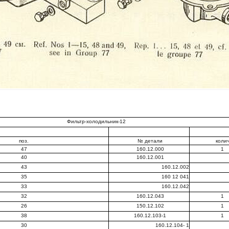
Фильтр-холодильник-12
поз.
№ детали
коли
47
160.12.000
1
40
160.12.001
43
160.12.002
35
160 12 041
33
160.12.042
32
160.12.043
1
26
150.12.102
1
38
160.12.103-1
1
30
160.12.104- 1