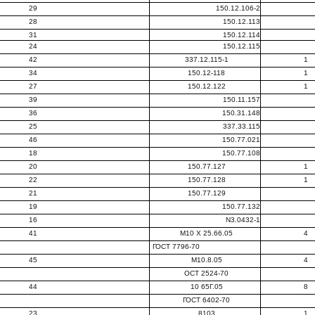
29
150.12.106-2
28
150.12.113
31
150.12.114
24
150.12.115
42
337.12.115-1
1
34
150.12-118
1
27
150.12.122
1
39
150.11.157
36
150.31.148
25
337.33.115
46
150.77.021
18
150.77.108
20
150.77.127
1
22
150.77.128
1
21
150.77.129
19
150.77.132
16
N3.0432-1
41
М10 X 25.66.05
4
ГОСТ 7796-70
45
М10.8.05
4
ОСТ 2524-70
44
10 65Г.05
8
ГОСТ 6402-70
23
8103
1