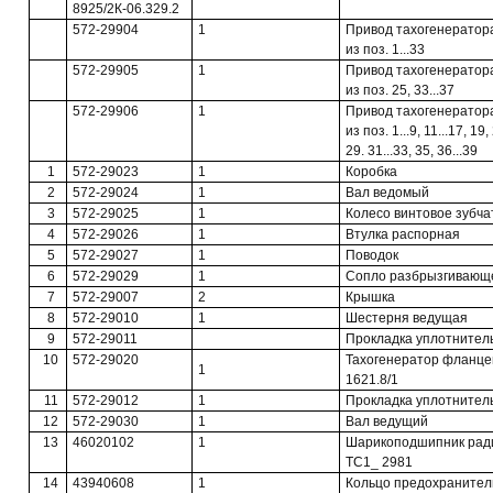
8925/2К-06.329.2
572-29904
1
Привод тахогенератор
из поз. 1...33
572-29905
1
Привод тахогенератор
из поз. 25, 33...37
572-29906
1
Привод тахогенератор
из поз. 1...9, 11...17, 19,
29. 31...33, 35, 36...39
1
572-29023
1
Коробка
2
572-29024
1
Вал ведомый
3
572-29025
1
Колесо винтовое зубча
4
572-29026
1
Втулка распорная
5
572-29027
1
Поводок
6
572-29029
1
Сопло разбрызгивающ
7
572-29007
2
Крышка
8
572-29010
1
Шестерня ведущая
9
572-29011
Прокладка уплотнител
10
572-29020
Тахогенератор фланце
1
1621.8/1
11
572-29012
1
Прокладка уплотнител
12
572-29030
1
Вал ведущий
13
46020102
1
Шарикоподшипник рад
ТС1_ 2981
14
43940608
1
Кольцо предохранител