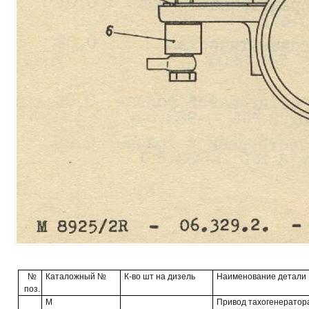
№
Каталожный №
К-во шт на дизель
Наименование детали
поз.
М
Привод тахогенератор