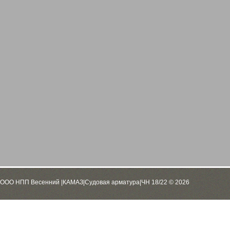
ООО НПП Весенний |КАМАЗ|Судовая арматура|ЧН 18/22 © 2026