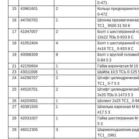
0-471
15
43961601
2
Кольцо предохранител
0-472
16
44700702
1
Шпонка призматическа
ТС1_ 9500 31 50 К
17
41047007
2
Болт с шестигранной г
10x22 ТОЬ 0-933 8 С
18
41052404
4
Болт с шестигранной г
4x16 ТС1_ 0-933 8 С
19
40088309
8
Болт с круглой головко
0-84 5 3
21
42150604
1
Гайка корончатая М 10 
23
43011008
1
Шайба 10,5 ТСЬ 0-125 
24
44290707
2
Штифт цилиндрический
ТС1_ 0-7 5 3
25
44520701
2
Штифт цилиндрический
3x20 ТОЬ 0-1473 5 3
26
44203001
1
Шплинт 2x25 ТС1_ 0-94
27
40381505
1
Шпилька нарезная М 6
417 5 3
28
42031007
1
Гайка шестигранная М 
5 3
29
46012305
3
Шарикоподшипник рад
ТС1_ 2981