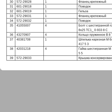
30
572-29028
1
Фланец крепежный
31
601-29018
1
Поводок
32
601-29019
1
Гильза
33
572-29031
1
Фланец крепежный
34
572-29032
1
Поводок
35
41055007
4
Болт с шестигранной г
8x25 ТС1_ 0-933 8 С
36
43270907
4
Кольцо пружинное В 8 
37
40381708
1
Шпилька нарезная М 6x
417 5 3
38
42031218
4
Гайка шестигранная М 
5 5
39
572-29033
Крышка консервирова