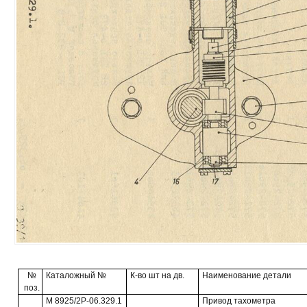
№
Каталожный №
К-во шт на дв.
Наименование детали
поз.
М 8925/2Р-06.329.1
Привод тахометра