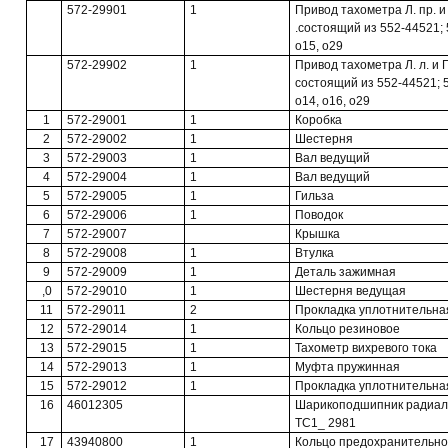
572-29901
1
Привод тахометра Л. пр. и 
.состоящий из 552-44521; 
о15, о29
572-29902
1
Привод тахометра Л. л. и П
состоящий из 552-44521; 5
о14, о16, о29
1
572-29001
1
Коробка
2
572-29002
1
Шестерня
3
572-29003
1
Вал ведущий
4
572-29004
1
Вал ведущий
5
572-29005
1
Гильза
6
572-29006
1
Поводок
7
572-29007
Крышка
8
572-29008
1
Втулка
9
572-29009
1
Деталь зажимная
,0
572-29010
1
Шестерня ведущая
11
572-29011
2
Прокладка уплотнительна
12
572-29014
1
Кольцо резиновое
13
572-29015
1
Тахометр вихревого тока
14
572-29013
1
Муфта пружинная
15
572-29012
1
Прокладка уплотнительна
16
46012305
Шарикоподшипник радиал
ТС1_ 2981
17
43940800
1
Кольцо предохранительное