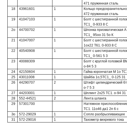
471 пружинная сталь
18
43961601
1
Кольцо предохранительное
472 пружинная сталь
19
41047103
1
Болт с шестигранной голо
ТС1_ 0-933 8 С
2о
44700702
1
Шпонка призматическая А
ТС1_ 95оо 31 5о К
21
41047007
1
Болт с шестигранной голо
1ох22 Т61. 0-933 8 С
22
40540908
1
Болт с шестигранной голо
ТС1_ 0-561 5 3
23
40088309
Болт с круглой головкой В
о-84 5 3
24
42150604
1
Гайка корончатая М 1о ТС1
25
43011008
1
Шайба 1о,5ТС1_ 0-125 31
26
44290707
2
Штифт цилиндрический 6т
о-7 5 3
27
44203001
1
Шплинт 2x25 ТС1. о-94 31
28
552-44521
2
Лента шланга
29
57301700
Натяжное приспособление
ТС1. 11о46 да1 2п 6 с
Зо
572-29029
1
Сопло разбрызгивающее
31
572-29016
1
Тахометр вихревого тока