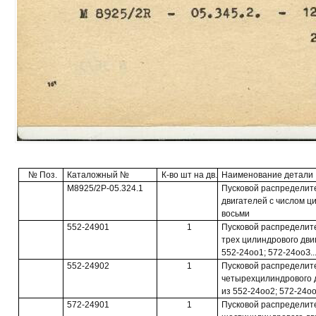
№ Поз.
Каталожный №
К-во шт на дв.
Наименование детали
М8925/2Р-05.324.1
Пусковой распределит
двигателей с числом ц
восьми
552-24901
1
Пусковой распределит
трех цилиндрового дви
552-24оо1; 572-24ооЗ..
552-24902
1
Пусковой распределит
четырехцилиндрового 
из 552-24оо2; 572-24оо
572-24901
1
Пусковой распределит