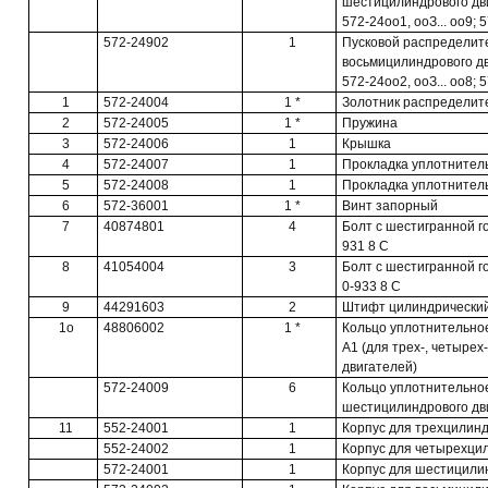
шестицилиндрового дв
572-24оо1, ооЗ... оо9; 
572-24902
1
Пусковой распределит
восьмицилиндрового дв
572-24оо2, ооЗ... оо8; 
1
572-24004
1 *
Золотник распределит
2
572-24005
1 *
Пружина
3
572-24006
1
Крышка
4
572-24007
1
Прокладка уплотнител
5
572-24008
1
Прокладка уплотнител
6
572-36001
1 *
Винт запорный
7
40874801
4
Болт с шестигранной го
931 8 С
8
41054004
3
Болт с шестигранной г
0-933 8 С
9
44291603
2
Штифт цилиндрический 
1о
48806002
1 *
Кольцо уплотнительное
А1 (для трех-, четыре
двигателей)
572-24009
6
Кольцо уплотнительно
шестицилиндрового дв
11
552-24001
1
Корпус для трехцилинд
552-24002
1
Корпус для четырехци
572-24001
1
Корпус для шестицили