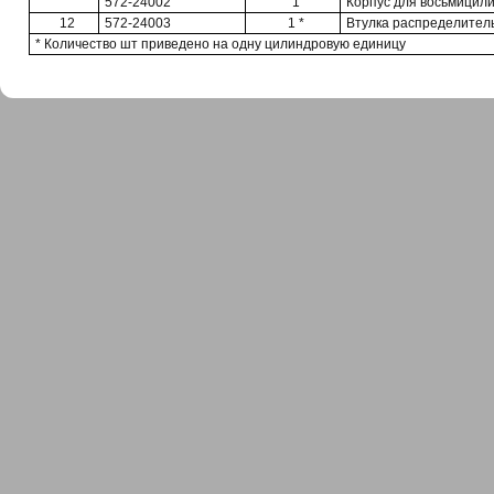
572-24002
1
Корпус для восьмицили
12
572-24003
1 *
Втулка распределител
* Количество шт приведено на одну цилиндровую единицу