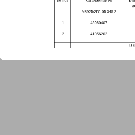
№ Поз.
Каталожный №
К-в
д
М8925/2ГС-05.345.2
1
48060407
2
41056202
1) 