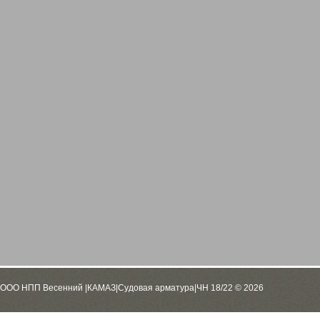
ООО НПП Весенний |КАМАЗ|Судовая арматура|ЧН 18/22 © 2026