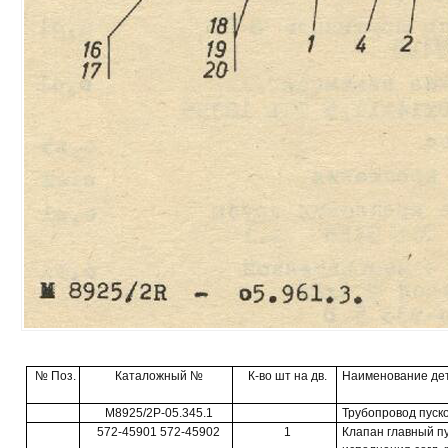
№ Поз.
Каталожный №
К-во шт на дв.
Наименование де
М8925/2Р-05.345.1
Трубопровод пуско
572-45901 572-45902
1
Клапан главный п