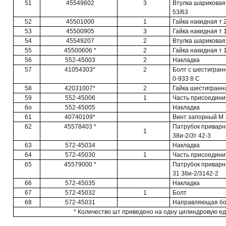
51
45549602
3
Втулка шариковая 
53/63
52
45501000
1
Гайка накидная т 
53
45500905
3
Гайка накидная т 
54
45549207
2
Втулка шариковая 
55
45500606 *
2
Гайка накидная т 
56
552-45003
2
Накладка
57
41054303*
2
Болт с шестигранн
0-933 8 С
58
42031007*
2
Гайка шестигранна
59
552-45006
1
Часть присоединит
6о
552-45005
Накладка
61
40740109*
Винт запорный М 1
62
45578403 *
Патрубок приварно
1
38и-2/Зт 42-3
63
572-45034
Накладка
64
572-45030
1
Часть присоединит
65
45579000 *
Патрубок приварн
31 38и-2/3142-2
66
572-45035
Накладка
67
572-45032
1
Болт
68
572-45031
Направляющая бо
* Количество шт приведено на одну цилиндровую е