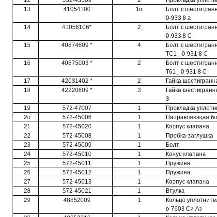
12
532-43509
2
Прокладка уплотн
13
41054100
1о
Болт с шестигран
0-933 8 а
14
41056106*
2
Болт с шестигран
0-933 8 С
15
40874609 *
4
Болт с шестигран
ТС1_ 0-931 8 С
16
40875003 *
2
Болт с шестигранн
Т61_ 0-931 8 С
17
42031402 *
2
Гайка шестигранна
18
42220609 *
3
Гайка шестигранна
3
19
572-47007
1
Прокладка уплотн
2о
572-45006
1
Направляющая бо
21
572-45020
1
Корпус клапана
22
572-45008
1
Пробка-заглушка
23
572-45009
1
Болт
24
572-45010
1
Конус клапана
25
572-45011
1
Пружина
26
572-45012
1
Пружина
27
572-45013
1
Корпус клапана
28
572-45021
1
Втулка
29
48852009
1
Кольцо уплотните
о-7603 Си Аз