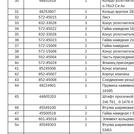
30
48852818
1
Кольцо уплотните
о-76оЗ Си Аз
31
48253807
1
Кольцо круглое 28
32
572-45015
2
Лист
33
832-33028
3
Конус уплотнител
34
572-45022
3
Гайка накидная 16
35
832-33028
1
Конус уплотнител
36
572-45023
1
Гайка накидная 2о
37
572-15009
2
Гайка накидная
38
572-15008
2
Конус уплотнител
39
552-45004
1
Часть присоединит
4о
572-45029
1
Фланец присоеди
41
85245006
1
Конус клапана
42
852-45007
1
Корпус клапана
43
852-45008
1
Соединение резь
44
49224901
1
Пружина нажимная
18395
45
44605203
1
Штифт просечной 
2x6 Т61_ 0-1476 4
46
45549100
2
Втулка шариковая
47
45500518
2
Гайка накидная т 8
48
601-45018
1
Элемент кольцево
5о
45549303
1
Втулка шариковая
53/63