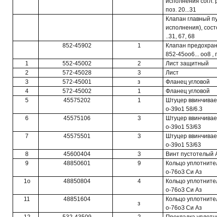
исполнения согл. 
поз. 20...31
Клапан главный пу
исполнения), состо
..31, 67, 68
852-45902
1
Клапан предохран
852-45оо6... оо8 , 
1
552-45002
2
Лист защитный
2
572-45028
3
Лист
3
572-45001
з
Фланец угловой
4
572-45002
1
Фланец угловой
5
45575202
1
Штуцер ввинчивае
о-39о1 58/6.3
6
45575106
3
Штуцер ввинчивае
о-39о1 53/63
7
45575501
3
Штуцер ввинчивае
о-39о1 53/63
8
45600404
3
Винт пустотелый 
9
48850601
9
Кольцо уплотнител
о-76оЗ Си Аз
1о
48850804
4
Кольцо уплотните
о-76оЗ Си Аз
11
48851604
Кольцо уплотните
з
о-76оЗ Си Аз