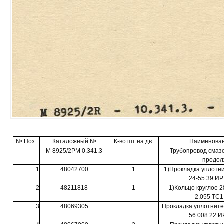
№ Поз.
Каталожный №
К-во шт на дв.
Наименован
М 8925/2РМ 0.341.3
Трубопровод смазо
продол
1
48042700
1
1)Прокладка уплотн
24-55.39 ИР
2
48211818
1
1)Кольцо круглое 2
2.055 ТС1
3
48069305
Прокладка уплотнит
56.008.22 И