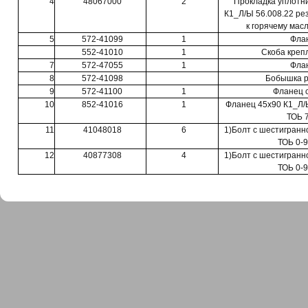
4
48067000
2
Прокладка уплотн
К1_Л/Ы 56.008.22 рез
к горячему мас
5
572-41099
1
Фла
552-41010
1
Скоба креп
7
572-47055
1
Фла
8
572-41098
Бобышка р
9
572-41100
1
Фланец 
10
852-41016
1
Фланец 45x90 К1_Л/Ы 
ТОЬ 
11
41048018
6
1)Болт с шестигранн
ТОЬ 0-9
12
40877308
4
1)Болт с шестигранн
ТОЬ 0-9