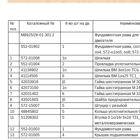
№
Каталожный №
К-во шт на дв.
Наименова
поз.
М8925/2К-01.301.2
Фундаментная рама для
двигателя
552-01902
1
Фундаментная рама, сост
оо4; 572-о1оо5, оо8; 572
1
572-01008
1о
Шпилька
2
552-01004
2
Прокладка уплотнительн
3
41138902
1о
Шпилька ВМ Зох1оо ТСЬ 
4
41114505
6
Шпилька ВМ 1ох25 ТС1_ 
5
42033918
|0
Гайка шестигранная М 30
6
42073100
1о
Гайка шестигранная М 24
7
42031402
6
Гайка шестигранная М 10
8
43501605
|0
Шайба предохранительна
9
572-15007
5
Штуцер с резьбой
10
48845802
5
Кольцо уплотнительное С
11
51208302
5
Втулка 0 1о/16г 6x16 Т31
металлокерамическая
12
552-01003
1
Фундаментная рама
13
572-01005
4
Крышка подшипниковая