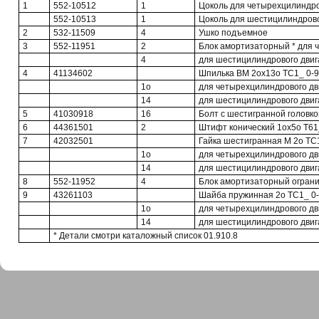
1
552-10512
1
Цоколь для четырехцилиндро
552-10513
1
Цоколь для шестицилиндрово
2
532-11509
4
Ушко подъемное
3
552-11951
2
Блок амортизаторный * для 
4
для шестицилиндрового двиг
4
41134602
Шпилька ВМ 2ох13о ТС1_ 0-9
1о
для четырехцилиндрового дв
14
для шестицилиндрового двиг
5
41030918
16
Болт с шестигранной головко
6
44361501
2
Штифт конический 1ох5о Т61_
7
42032501
Гайка шестигранная М 2о ТС1
1о
для четырехцилиндрового дв
14
для шестицилиндрового двиг
8
552-11952
4
Блок амортизаторный ограни
9
43261103
Шайба пружинная 2о ТС1_ 0
1о
для четырехцилиндрового дв
14
для шестицилиндрового двиг
* Детали смотри каталожный список 01.910.8