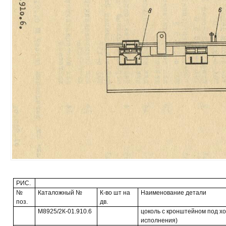
РИС.
№
Каталожный №
К-во шт на
Наименование детали
поз.
дв.
М8925/2К-01.910.6
цоколь с кронштейном под хо
исполнения)