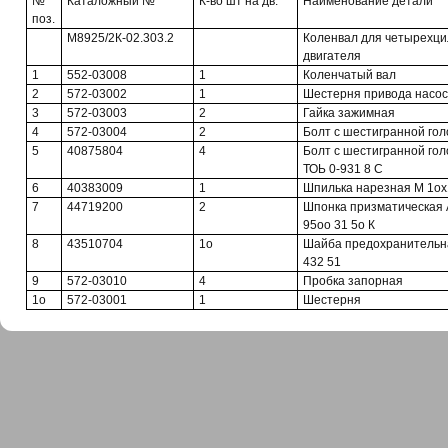
№
Каталожный №
К-во шт на дв.
Наименование детали
поз.
М8925/2К-02.303.2
Коленвал для четырехци
двигателя
1
552-03008
1
Коленчатый вал
2
572-03002
1
Шестерня привода насос
3
572-03003
2
Гайка зажимная
4
572-03004
2
Болт с шестигранной гол
5
40875804
4
Болт с шестигранной го
ТОЬ 0-931 8 С
6
40383009
1
Шпилька нарезная М 1ох
7
44719200
2
Шпонка призматическая 
95оо 31 5о К
8
43510704
1о
Шайба предохранительна
432 51
9
572-03010
4
Пробка запорная
1о
572-03001
1
Шестерня