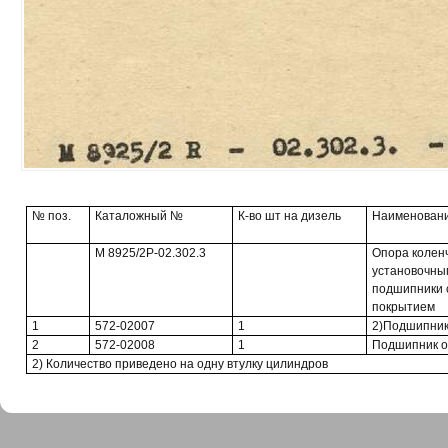
№ поз.
Каталожный №
К-во шт на дизель
Наименовани
М 8925/2Р-02.302.3
Опора коленч
установочны
подшипники 
покрытием
1
572-02007
1
2)Подшипник
2
572-02008
1
Подшипник о
2) Количество приведено на одну втулку цилиндров