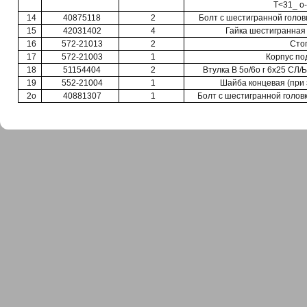
Т<31_ о-
14
40875118
2
Болт с шестигранной голов
15
42031402
4
Гайка шестигранная 
16
572-21013
2
Сто
17
572-21003
1
Корпус по
18
51154404
2
Втулка В 5о/6о г 6x25 СЛ/Ь
19
552-21004
1
Шайба концевая (при 
2о
40881307
1
Болт с шестигранной головк