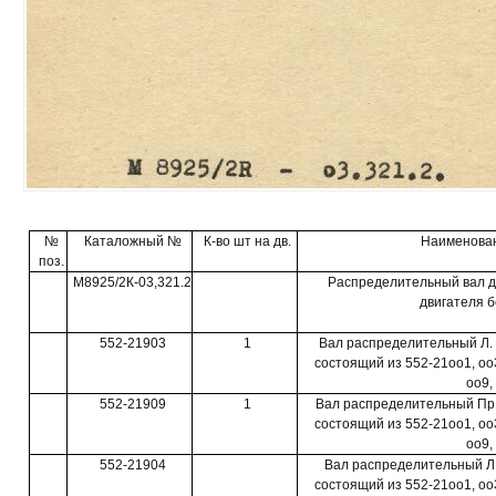
№
Каталожный №
К-во шт на дв.
Наименован
поз.
М8925/2К-03,321.2
Распределительный вал д
двигателя б
552-21903
1
Вал распределительный Л. п
состоящий из 552-21оо1, ооЗ;
оо9,
552-21909
1
Вал распределительный Пр. 
состоящий из 552-21оо1, ооЗ;
оо9,
552-21904
Вал распределительный Л. 
состоящий из 552-21оо1, ооЗ;