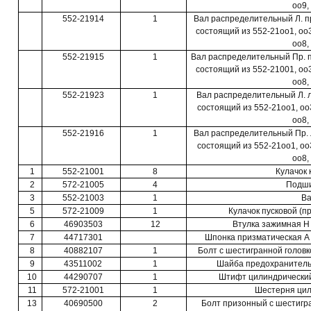
оо9,
552-21914
1
Вал распределительный Л. пр.
состоящий из 552-21оо1, ооЗ,
оо8,
552-21915
1
Вал распределительный Пр. пр
состоящий из 552-21001, ооЗ,
оо8,
552-21923
1
Вал распределительный Л. л.
состоящий из 552-21оо1, ооЗ,
оо8,
552-21916
1
Вал распределительный Пр. л.
состоящий из 552-21оо1, ооЗ,
оо8,
1
552-21001
8
Кулачок 
2
572-21005
4
Подш
3
552-21003
1
В
5
572-21009
1
Кулачок пусковой (п
6
46903503
12
Втулка зажимная Н 
7
44717301
Шпонка призматическая А 
8
40882107
1
Болт с шестигранной головк
9
43511002
1
Шайба предохранительн
10
44290707
1
Штифт цилиндрический 
11
572-21001
1
Шестерня цил
13
40690500
2
Болт призонный с шестигра