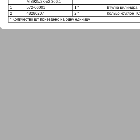
М 8925/2К-о2.3о6.1
1
572-06001
1 *
Втулка цилиндра
2
48280207
2 *
Кольцо круглое ТС
* Количество шт приведено на одну единицу