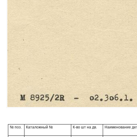
№ поз.
Каталожный №
К-во шт на дв.
Наименование де