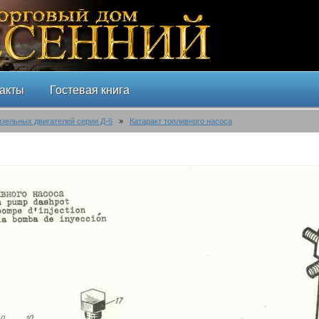
акты
Гостевая книга
изельных двигателей серии Д-6
»
Катаракт топливного насоса