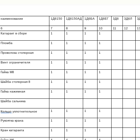
наименование
1Д6150
1Д6150АД
1Д6БА
1Д6ЕГ
3Д6
3Д6Л
З
6
7
8
9
10
11
12
1
Катаракт в сборе
1
1
1
1
Пломба
1
1
1
1
Проволока стопорная
1
1
1
1
Винт ограничителя
1
1
1
1
Гайка М8
1
1
1
1
Шайба стопорная 8
1
1
1
1
Гайка нажимная
1
1
1
1
Шайба сальника
1
1
1
1
Кольцо
уплотнительное
Рукоятка крана
1
1
1
1
Кран катаракта
1
1
1
1
Гайка Мб
4
4
4
4