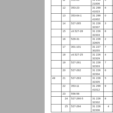
21006
12
353-23
31 299
6
41023
13
353-04-1
31 299
0
41002
14
527-265
31 228
3
32337
15
сб.527-28
31 226
8
32333
16
529-31
31 228
2
32605
17
301-101
31 227
7
30255
18
сб.527-25
31 226
4
32329
19
527-261
31 228
7
32333
20
527-262
31 226
6
32334
49
21
527-263
31 228
5
32335
22
353-11
31 299
9
41012
23
556-56
24
527-260-5
31 228
8
32332
25
527-264
31 228
4
32336