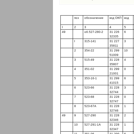
поз
обозначение
код ОКП
код
I
2
3
4
5
49
об.527-280-2
31 226
6
32335
I
315-141
31 227
3
35811
2
354-22
31 299
10
51009
3
515-49
31 228
4
35807
4
351-02
31 299
0
21001
5
353-16-1
31 299
6
41015
6
523-66
31 228
3
32744
7
523-68
31 228
0
32747
8
523-67A
31 228
1
32746
49
9
527-290
31 228
2
32346
10
527-291-1A
31 228
1
32347
11
351-06
31 299
6