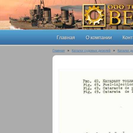
Главная
О компании
Конт
Главная
»
Каталог судовых дизелей
»
Каталог д