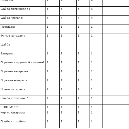
Шайба пружинная 6Т
4
4
4
4
Шайба чистая 6
4
4
4
4
Прокладка
1
1
1
1
Фильтр катаракта
1
1
1
1
Шайба
Заглушка
1
1
1
1
Поршень с пружиной и планкой
1
1
1
1
Поршень катаракта
1
1
1
1
Пружина катаракта
1
1
1
1
Планка катаракта
1
1
1
1
Шайба стопорная 7
1
1
1
1
БОЛТ M6XI2
1
1
1
1
Корпус катаракта
1
1
1
1
Пробка-отстойник
1
1
1
1