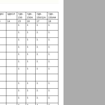
Д6С
ЗД6СЛ
7Д6-
7Д6-
7Д6-
7Д6-
150
150А
150/11А
150АФ
3
14
15
16
17
18
1
1
1
1
1
1
1
1
1
1
1
1
1
1
1
1
1
1
1
1
1
1
1
1
1
1
1
1
1
1
1
1
1
1
1
1
1
1
1
1
4
4
4
4