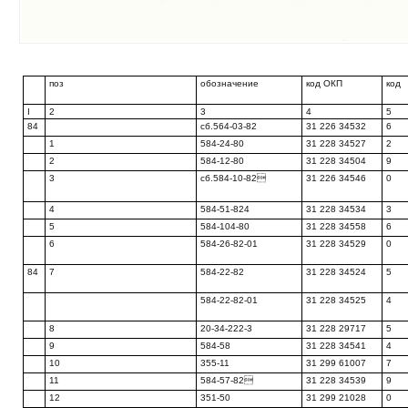
поз
обозначение
код ОКП
код
I
2
3
4
5
84
сб.564-03-82
31 226 34532
6
1
584-24-80
31 228 34527
2
2
584-12-80
31 228 34504
9
3
сб.584-10-82
31 226 34546
0
4
584-51-824
31 228 34534
3
5
584-104-80
31 228 34558
6
6
584-26-82-01
31 228 34529
0
84
7
584-22-82
31 228 34524
5
584-22-82-01
31 228 34525
4
8
20-34-222-3
31 228 29717
5
9
584-58
31 228 34541
4
10
355-11
31 299 61007
7
11
584-57-82
31 228 34539
9
12
351-50
31 299 21028
0