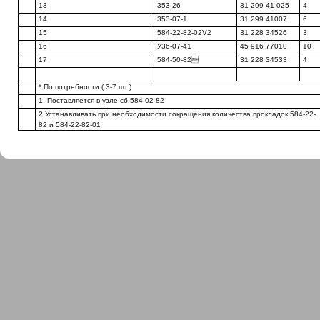
13
353-26
31 299 41 025
4
14
353-07-1
31 299 41007
6
15
584-22-82-02V2
31 228 34526
3
16
У36-07-41
45 916 77010
10
17
584-50-82
31 228 34533
4
* По потребности ( 3-7 шт.)
1. Поставляется в узле сб.584-02-82
2.Устанавливать при необходимости сокращения количества прокладок 584-22-
82 и 584-22-82-01