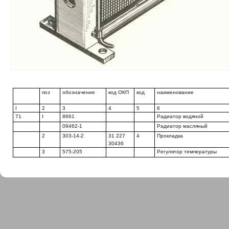
поз
обозначение
код ОКП
код
наименование
I
2
3
4
5
6
71
I
8661
Радиатор водяной
09462-1
Радиатор масляный
2
303-14-2
31 227
4
Прокладка
30436
3
575-205
Регулятор температуры