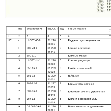
поз
обозначение
код ОКП
код
наименование
1
1
1
2
3
4
5
6
7
117
-
сб.587-05-8
31 226
6
Редуктор дистанционного
36306
I
587-73-1
31 228
2
Крышка редуктора
36341
2
550-110
Шпилька М8х28
3
сб.587-14-1
31 226
5
Крышка редуктора
36323
4
353-16-1
31 299
6
Шайба стопорная 8
41015
5
351-02
31 299
0
Гайка М8
21001
6
308-82-2
31 227
3
Кольцо
установочное
31859
7
537-96-1
31 228
0
Шестерня
ручного управления
36645
117
8
354-12
31 299
5
Шплинт разводной 2x20
51003
9
Сб.567-09-8
31 226
7
Рычаг водила с подшипником
36321