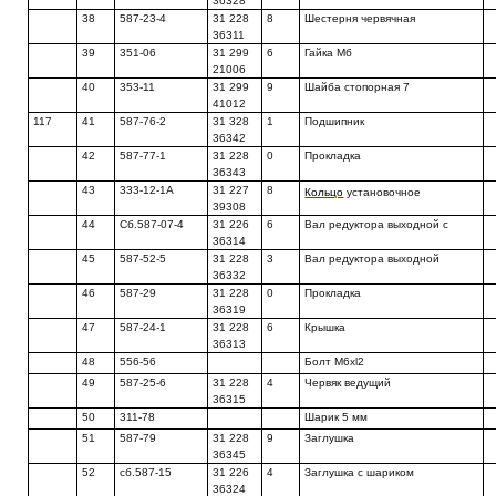
36328
38
587-23-4
31 228
8
Шестерня червячная
36311
39
351-06
31 299
6
Гайка Мб
21006
40
353-11
31 299
9
Шайба стопорная 7
41012
117
41
587-76-2
31 328
1
Подшипник
36342
42
587-77-1
31 228
0
Прокладка
36343
43
333-12-1А
31 227
8
Кольцо
установочное
39308
44
Сб.587-07-4
31 226
6
Вал редуктора выходной с
36314
45
587-52-5
31 228
3
Вал редуктора выходной
36332
46
587-29
31 228
0
Прокладка
36319
47
587-24-1
31 228
6
Крышка
36313
48
556-56
Болт M6xl2
49
587-25-6
31 228
4
Червяк ведущий
36315
50
311-78
Шарик 5 мм
51
587-79
31 228
9
Заглушка
36345
52
сб.587-15
31 226
4
Заглушка с шариком
36324