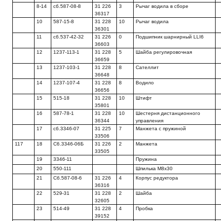
8-14
сб.587-08-8
31 226
3
Рычаг водила в сборе
36317
10
587-15-8
31 228
10
Рычаг водила
36301
11
сб.537-42-32
31 226
0
Подшипник шарнирный LLI6
36603
12
1237-113-1
31 228
5
Шайба регулировочная
36659
13
1237-103-1
31 228
8
Сателлит
36648
14
1237-107-4
31 228
8
Водило
36656
15
515-18
31 228
10
Штифт
35801
16
587-78-1
31 228
10
Шестерня дистанционного
36344
управления
17
сб.3346-07
31 225
7
Манжета с пружиной
33506
117
18
С6.3346-06Б
31 226
2
Манжета
33505
19
3346-11
Пружина
20
550-111
Шпилька М8х30
21
Сб.587-08-6
31 226
4
Корпус редуктора
36316
22
529-31
31 228
2
Шайба
32605
23
514-49
31 228
4
Пробка
39152