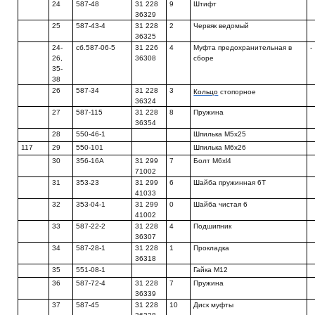
24
587-48
31 228
9
Штифт
36329
25
587-43-4
31 228
2
Червяк ведомый
36325
24-
сб.587-06-5
31 226
4
Муфта предохранительная в
-
26,
36308
сборе
35-
38
26
587-34
31 228
3
Кольцо
стопорное
36324
27
587-115
31 228
8
Пружина
36354
28
550-46-1
Шпилька М5х25
117
29
550-101
Шпилька М6х26
30
356-16А
31 299
7
Болт M6xl4
71002
31
353-23
31 299
6
Шайба пружинная 6Т
41033
32
353-04-1
31 299
0
Шайба чистая 6
41002
33
587-22-2
31 228
4
Подшипник
36307
34
587-28-1
31 228
1
Прокладка
36318
35
551-08-1
Гайка М12
36
587-72-4
31 228
7
Пружина
36339
37
587-45
31 228
10
Диск муфты