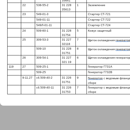
35641
22
538-55-2
31 228
1
Заземление
35613
23
549-01-3
Стартер СТ-721
549-01-11
Стартер СТ-722
549Л-01-11
Стартер СТ-724
24
509-60-1
31 228
5
Кожух защитный
31754
25
309-53-3
31 227
7
Щиток охлаждения
генерато
32118
509-10
31 228
8
Щиток охлаждения
генерато
31751
26
309-54-1
31 227
6
Щиток охлаждения генерато
321 19
119
27
509-25-1
Генератор Г731А
509-25
Генератор Г732В
9-11,27
сб.509-40-2
31 226
9
Генератор
с ведомым фланц
31751
сборе
сб.509-40-11
31 226
7
Генератор с ведомым фланц
31753
сборе