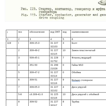
j
поз
обозначение
код ОКП
код
наименование
1
2
3
4
5
6
119
I
309-15-3
31 227
3
Болт
32103
2
309-49-2
31 227
10
Замок пластинчатый
32115
3
509-45-1
31 228
7
Фланец ведущий
31752
4
351-50
31 299
0
Гайка М10
21028
5
309-47-2
31 227
0
Обойма
32114
6
309-51
31 227
9
Кольцо
стопорное
32116
7
309-05-3
31 227
4
Диск упругий
32102
5-8
сб.309-41-3
31 225
10
Диск упругий с обоймой
32116
8
309-52
31 227
8
Трубка
32117