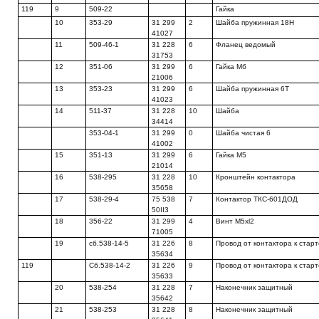
119
9
509-22
Гайка
10
353-29
31 299
2
Шайба пружинная 18Н
41027
11
509-46-1
31 228
6
Фланец ведомый
31753
12
351-06
31 299
6
Гайка Мб
21006
13
353-23
31 299
6
Шайба пружинная 6Т
41023
14
511-37
31 228
10
Шайба
34414
353-04-1
31 299
0
Шайба чистая 6
41002
15
351-13
31 299
6
Гайка М5
21014
16
538-295
31 228
10
Кронштейн контактора
35658
17
538-29-4
75 538
7
Контактор ТКС-601ДОД
50II3
18
356-22
31 299
4
Винт M5xl2
71005
19
сб.538-14-5
31 226
8
Провод от контактора к стар
35634
119
Сб.538-14-2
31 226
9
Провод от контактора к стар
35633
20
538-254
31 228
7
Наконечник защитный
35642
21
538-253
31 228
8
Наконечник защитный