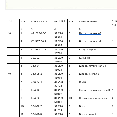
РИС
поз
обозначение
код ОКП
код
наименование
1Д
150
I
2
3
4
5
6
7
40
1
сб. 527-00-3
31 226
5
Насос топливный
32301
2
Сб.527-00-8
31 226
2
Насос топливный
1
32304
3
Сб.534-01-2
31 226
9
Кожух муфты
39701
4
351-02
31 299
0
Гайка М8
21001
5
353-24
31 299
5
Шайба пружинная 8Т
41024
40
6
353-05-1
31 299
9
Шайба чистая 8
41004
7
334-32-1
31 228
2
Гайка
1
39715
8
354-12
31 299
5
Шплинт разводной 2x20
1
51003
9
354-22
31 299
10
Проволока стопорная
2
51009
10
334-29-5
31 228
3
Болт
2
39714
11
334-11-6
31 228
5
Болт стяжной
1