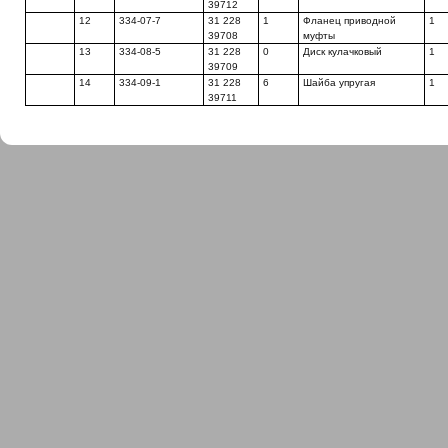
39712
12
334-07-7
31 228
1
Фланец приводной
1
39708
муфты
13
334-08-5
31 228
0
Диск кулачковый
1
39709
14
334-09-1
31 228
6
Шайба упругая
1
39711