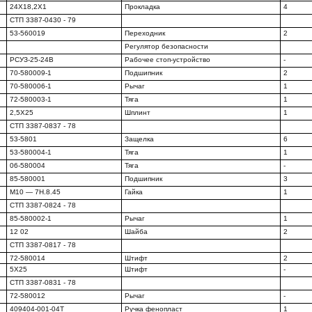
24X18,2X1
Прокладка
4
СТП 3387-0430 - 79
53-560019
Переходник
2
Регулятор безопасности
РСУЗ-25-24В
Рабочее стоп-устройство
-
70-580009-1
Подшипник
2
70-580006-1
Рычаг
1
72-580003-1
Тяга
1
2,5X25
Шплинт
1
СТП 3387-0837 - 78
53-5801
Защелка
6
53-580004-1
Тяга
1
06-580004
Тяга
-
85-580001
Подшипник
3
М10 — 7Н.8.45
Гайка
1
СТП 3387-0824 - 78
85-580002-1
Рычаг
1
12 02
Шайба
2
СТП 3387-0817 - 78
72-580014
Штифт
2
5X25
Штифт
-
СТП 3387-0831 - 78
72-580012
Рычаг
-
409404-001-04Т
Ручка фенопласт
1