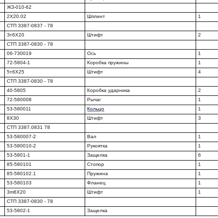
ЖЗ-010-62
2X20.02
Шплинт
1
СТП 3387-0837 - 78
Зт6Х20
Штифт
2
СТП 3387-0830 - 78
06-730019
Ось
1
72-5804-1
Коробка пружины
1
5т6Х25
Штифт
4
СТП 3387-0830 - 78
40-5805
Коробка ударника
2
72-580008
Рычаг
1
53-580011
Кольцо
1
8X30
Штифт
3
СТП 3387.0831 78
53-580007-2
Вал
1
53-580010-2
Рукоятка
1
53-5801-1
Защелка
6
85-580101
Стопор
1
85-580102.1
Пружина
1
53-580103
Фланец
1
3m6X20
Штифт
1
СТП 3387-0830 - 78
53-5802-1
Защелка