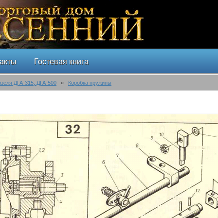
акты
Гостевая книга
изеля ДГА-315, ДГА-500
»
Коробка пружины