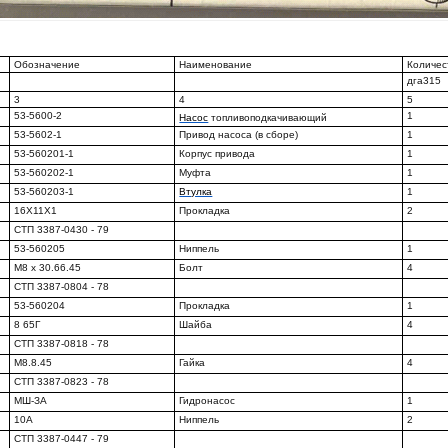
Обозначение
Наименование
Количес
дга315
3
4
5
53-5600-2
1
Насос
топливоподкачивающий
53-5602-1
Привод насоса (в сборе)
1
53-560201-1
Корпус привода
1
53-560202-1
Муфта
1
53-560203-1
Втулка
1
16X11X1
Прокладка
2
СТП 3387-0430 - 79
53-560205
Ниппель
1
М8 х 30.66.45
Болт
4
СТП 3387-0804 - 78
53-560204
Прокладка
1
8 65Г
Шайба
4
СТП 3387-0818 - 78
М8.8.45
Гайка
4
СТП 3387-0823 - 78
МШ-ЗА
Гидронасос
1
10А
Ниппель
2
СТП 3387-0447 - 79