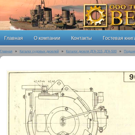
Главная
О компании
Контакты
Гостевая книг
Главная
»
Каталог судовых дизелей
»
Каталог дизеля ДГА-315, ДГА-500
»
Подшип