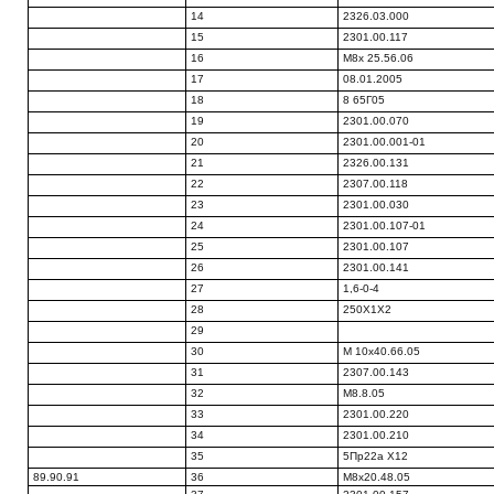
14
2326.03.000
15
2301.00.117
16
М8х 25.56.06
17
08.01.2005
18
8 65Г05
19
2301.00.070
20
2301.00.001-01
21
2326.00.131
22
2307.00.118
23
2301.00.030
24
2301.00.107-01
25
2301.00.107
26
2301.00.141
27
1,6-0-4
28
250X1X2
29
30
М 10x40.66.05
31
2307.00.143
32
М8.8.05
33
2301.00.220
34
2301.00.210
35
5Пр22а X12
89.90.91
36
М8х20.48.05