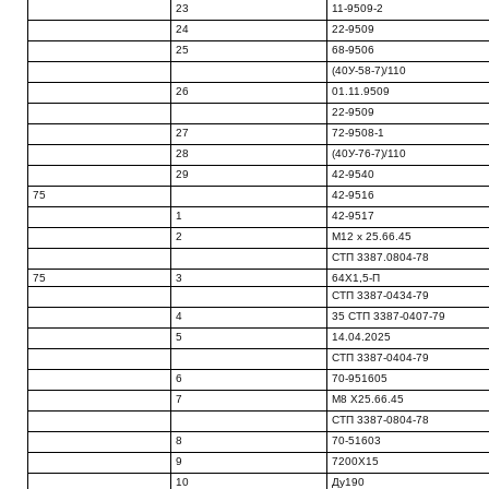
23
11-9509-2
24
22-9509
25
68-9506
(40У-58-7)/110
26
01.11.9509
22-9509
27
72-9508-1
28
(40У-76-7)/110
29
42-9540
75
42-9516
1
42-9517
2
М12 х 25.66.45
СТП 3387.0804-78
75
3
64X1,5-П
СТП 3387-0434-79
4
35 СТП 3387-0407-79
5
14.04.2025
СТП 3387-0404-79
6
70-951605
7
М8 Х25.66.45
СТП 3387-0804-78
8
70-51603
9
7200X15
10
Ду190