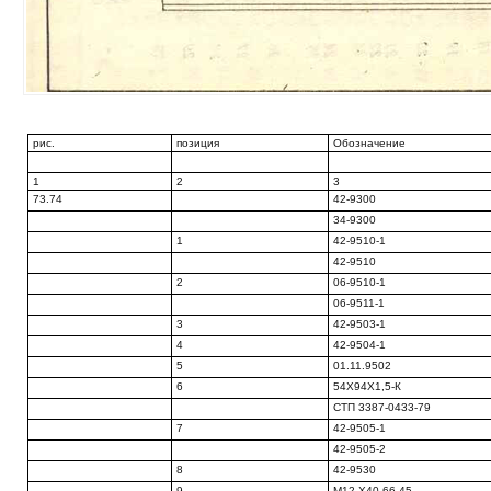
рис.
позиция
Обозначение
1
2
3
73.74
42-9300
34-9300
1
42-9510-1
42-9510
2
06-9510-1
06-9511-1
3
42-9503-1
4
42-9504-1
5
01.11.9502
6
54X94X1,5-К
СТП 3387-0433-79
7
42-9505-1
42-9505-2
8
42-9530
9
М12 Х40.66.45