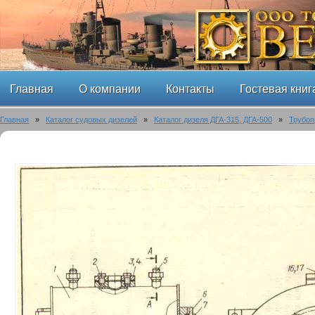
Главная
О компании
Контакты
Гостевая книг
Главная
»
Каталог судовых дизелей
»
Каталог дизеля ДГА-315, ДГА-500
»
Трубоп