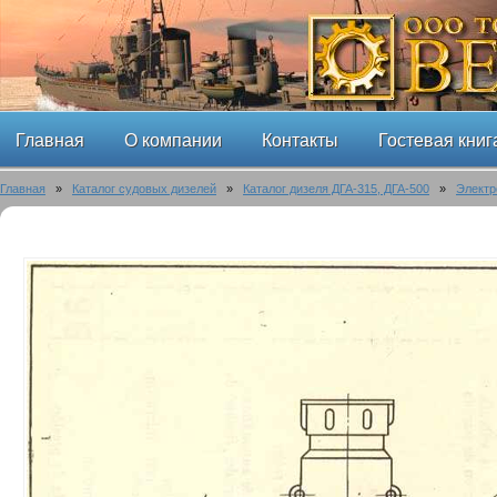
Главная
О компании
Контакты
Гостевая книг
Главная
»
Каталог судовых дизелей
»
Каталог дизеля ДГА-315, ДГА-500
»
Электр