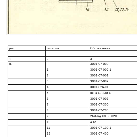
рис.
позиция
Обозначение
1
2
3
87
3001-07-000
1
3001-07-002-1
2
3001-07-001
3
3001-07-007
4
3001-026-01
5
ШТВ-40-230-4
6
3001-07-006
7
3001-07-300
8
3001-07-200
9
2М4-6д Х8.88.029
10
4 65Г
11
3001-07-100-1
12
3001-07-400