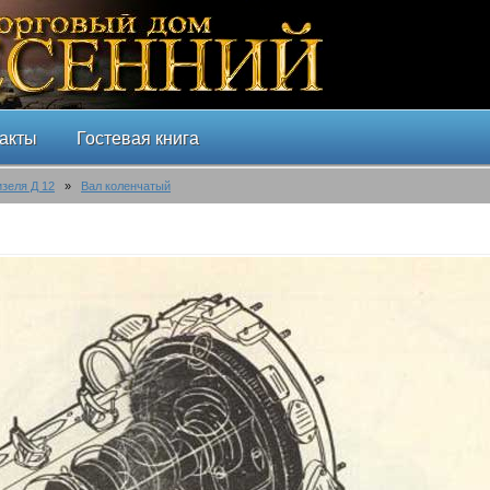
акты
Гостевая книга
изеля Д 12
»
Вал коленчатый