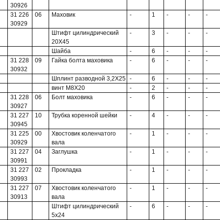
30926
31 226
06
Маховик
-
1
-
-
-
30929
Штифт цилиндрический
-
3
-
-
-
20X45
Шайба
-
6
-
-
-
31 228
09
Гайка болта маховика
-
6
-
-
-
30932
Шплинт разводной 3,2X25
-
6
-
-
-
винт М8Х20
-
2
-
-
-
31 228
06
Болт маховика
-
6
-
-
-
30927
31 227
10
Трубка коренной шейки
-
4
-
-
-
30945
31 225
00
Хвостовик коленчатого
-
1
-
-
-
30929
вала
31 227
04
Заглушка
-
1
-
-
-
30991
31 227
02
Прокладка
-
1
-
-
-
30993
31 227
07
Хвостовик коленчатого
-
1
-
-
-
30913
вала
Штифт цилиндрический
-
6
-
-
-
5x24