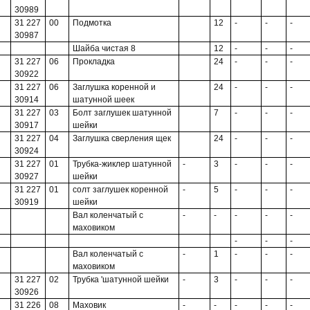
30989
31 227
00
Подмотка
12
-
-
-
30987
Шайба чистая 8
12
-
-
-
31 227
06
Прокладка
24
-
-
-
30922
31 227
06
Заглушка коренной и
24
-
-
-
30914
шатунной шеек
31 227
03
Болт заглушек шатунной
7
-
-
-
30917
шейки
31 227
04
Заглушка сверления щек
24
-
-
-
30924
31 227
01
Трубка-жиклер шатунной
-
3
-
-
-
30927
шейки
31 227
01
солт заглушек коренной
-
5
-
-
-
30919
шейки
Вал коленчатый с
-
-
-
-
-
маховиком
-
-
-
Вал коленчатый с
-
1
-
-
-
маховиком
31 227
02
Трубка 'шатунной шейки
-
3
-
-
-
30926
31 226
08
Маховик
-
-
-
-
-