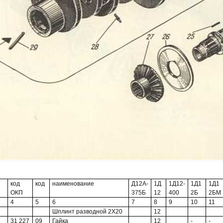
код
код
наименование
Д12А-
1Д
1Д12-
1Д1
1Д1
ОКП
375Б
12
400
2Б
2БМ
4
5
6
7
8
9
10
11
Шплинт разводной 2X20
12
31 227
09
Гайка
12
-
-