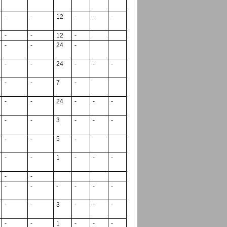
-
-
12
-
-
-
-
-
12
-
-
-
24
-
-
-
24
-
-
-
-
-
7
-
-
-
24
-
-
-
-
-
3
-
-
-
-
-
5
-
-
-
1
-
-
-
-
-
-
-
-
-
-
-
-
-
3
-
-
-
-
-
1
-
-
-