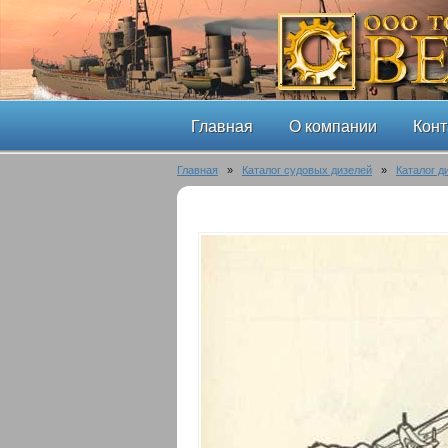
Главная
О компании
Конт
Главная
»
Каталог судовых дизелей
»
Каталог д