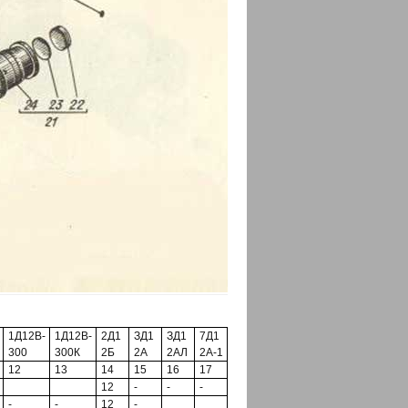
1Д12В-
1Д12В-
2Д1
ЗД1
ЗД1
7Д1
300
300К
2Б
2А
2АЛ
2А-1
12
13
14
15
16
17
12
-
-
-
-
-
12
-