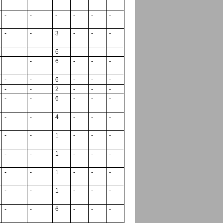
-
-
-
-
-
-
-
-
3
-
-
-
-
6
-
-
-
-
6
-
-
-
-
-
6
-
-
-
-
-
2
-
-
-
-
-
6
-
-
-
-
-
4
-
-
-
-
-
1
-
-
-
-
-
1
-
-
-
-
-
1
-
-
-
-
-
1
-
-
-
-
-
6
-
-
-