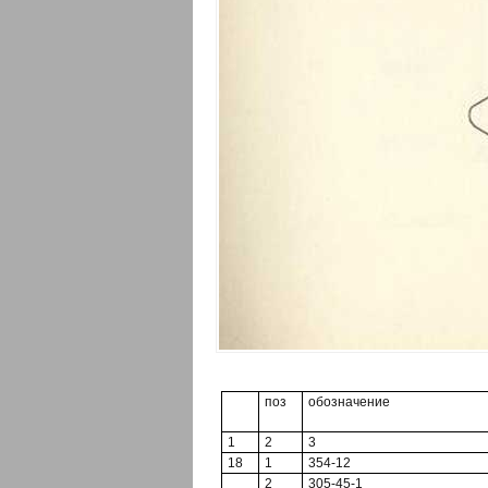
поз
обозначение
1
2
3
18
1
354-12
2
305-45-1