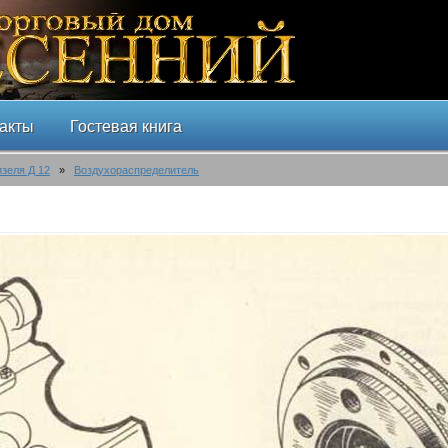
акты
Гостевая книга
изеля Д 12
»
Воздухораспределитель