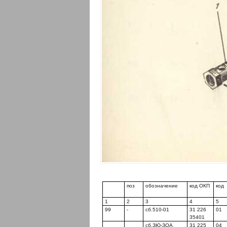
поз
обозначение
код ОКП
код
1
2
3
4
5
99
-
сб.510-01
31 226
01
35401
сб.ЗЮ-ЗОА
31 225
04