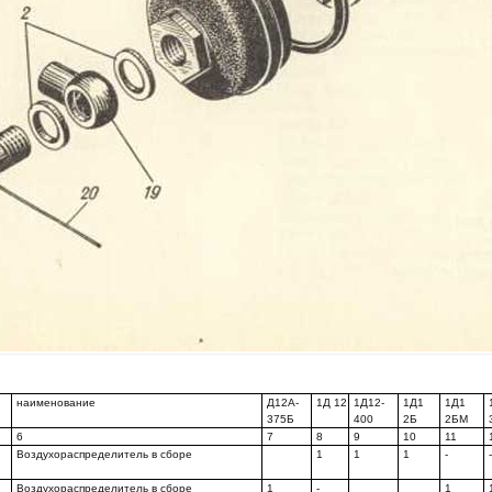
наименование
Д12А-
1Д 12
1Д12-
1Д1
1Д1
375Б
400
2Б
2БМ
6
7
8
9
10
11
Воздухораспределитель в сборе
1
1
1
-
Воздухораспределитель в сборе
1
-
1