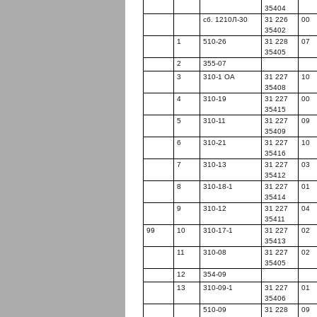
35404
сб. 1210Л-30
31 226
00
35402
1
510-26
31 228
07
35405
2
355-07
3
310-1 OA
31 227
10
35408
4
310-19
31 227
00
35415
5
310-11
31 227
09
35409
6
310-21
31 227
10
35416
7
310-13
31 227
03
35412
8
310-18-1
31 227
01
35414
9
310-12
31 227
04
35411
99
10
310-17-1
31 227
02
35413
11
310-08
31 227
02
35405
12
354-09
13
310-09-1
31 227
01
35406
510-09
31 228
09