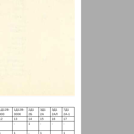
1Д12В-
1Д12В-
2Д1
ЗД1
ЗД1
7Д1
300
300К
2Б
2А
2АЛ
2А-1
12
13
14
15
16
17
-
-
1
-
-
-
1
1
-
1
1