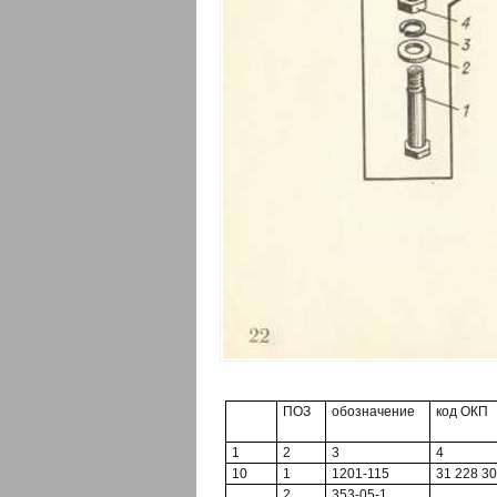
ПОЗ
обозначение
код ОКП
1
2
3
4
10
1
1201-115
31 228 3
2
353-05-1