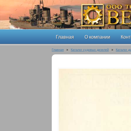
Главная
О компании
Конт
Главная
»
Каталог судовых дизелей
»
Каталог д