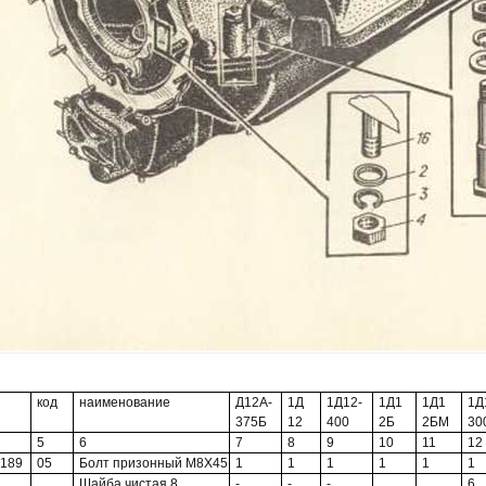
код
наименование
Д12А-
1Д
1Д12-
1Д1
1Д1
1Д
375Б
12
400
2Б
2БМ
30
5
6
7
8
9
10
11
12
0189
05
Болт призонный М8Х45
1
1
1
1
1
1
Шайба чистая 8
-
-
-
6