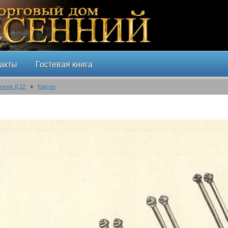
акты
Гостевая книга
изеля Д 12
»
Картер