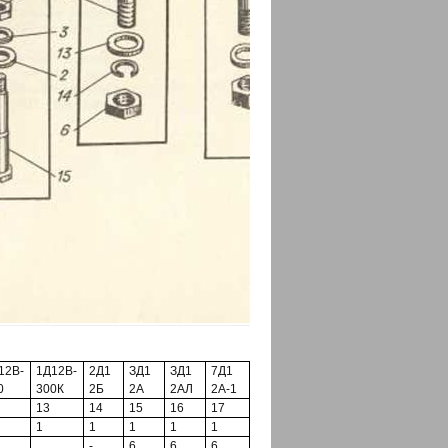
12В-
1Д12В-
2Д1
ЗД1
ЗД1
7Д1
0
300К
2Б
2А
2АЛ
2А-1
13
14
15
16
17
1
1
1
1
1
-
6
6
6