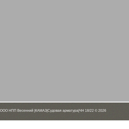
ООО НПП Весенний |КАМАЗ|Судовая арматура|ЧН 18/22 © 2026