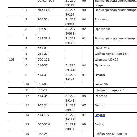
об.514-104
31 226
06
Валик привода вентилятора
39119
сборе
1
сб.514-07
31 226
00
Валик привода вентилятора
39114
2
305-52
31 227
04
Заглушка
30991
3
305-53
31 227
02
Прокладка
30993
4
514-31-1
31 228
01
Валик привода вентилятора
39139
5
551-03
Гайка М14
6
353-28
Шайба пружинная 14Н
103
7
550-101
Шпилька М6Х26
8
514-36
31 228
04
Прокладка
39144
9
514-33
31 228
07
Втулка
39141
10
351-06
Гайка Мб
11
353-11
Шайба стопорная 7
12
514-35
31 228
05
Рессора
39143
13
305-34
31 227
07
Гильза
30972
14
514-107
31 228
07
Втулка
39168
15
305-33-1
31 227
08
Замок
30971
16
353-26
Шайба пружинная ЮТ