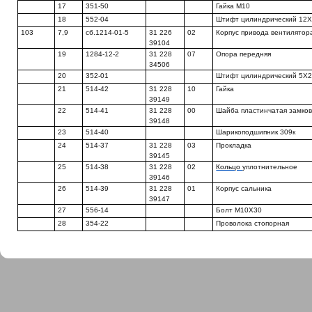
17
351-50
Гайка М10
18
552-04
Штифт цилиндрический 12
103
7,9
сб.1214-01-5
31 226
02
Корпус привода вентилятор
39104
19
1284-12-2
31 228
07
Опора передняя
34506
20
352-01
Штифт цилиндрический 5X
21
514-42
31 228
10
Гайка
39149
22
514-41
31 228
00
Шайба пластинчатая замко
39148
23
514-40
Шарикоподшипник 309к
24
514-37
31 228
03
Прокладка
39145
25
514-38
31 228
02
Кольцо
уплотнительное
39146
26
514-39
31 228
01
Корпус сальника
39147
27
556-14
Болт М10X30
28
354-22
Проволока стопорная