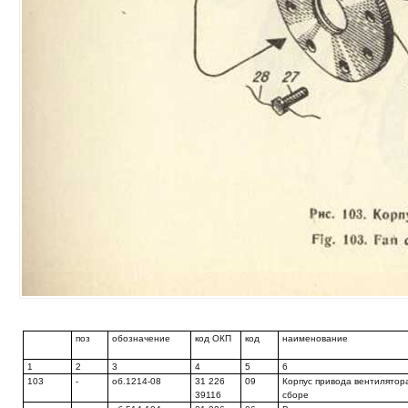
поз
обозначение
код ОКП
код
наименование
1
2
3
4
5
6
103
-
об.1214-08
31 226
09
Корпус привода вентилятор
39116
сборе