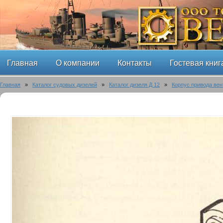
Главная
О компании
Контакты
Гостевая книг
Главная
»
Каталог судовых дизелей
»
Каталог дизеля Д 12
»
Корпус привода вен