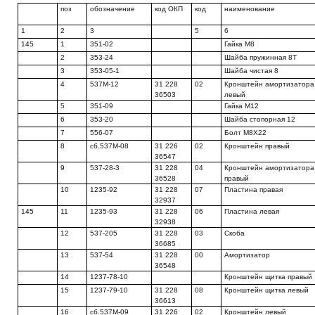
поз
обозначение
код ОКП
код
наименование
1
2
3
5
6
145
1
351-02
Гайка М8
2
353-24
Шайба пружинная 8Т
3
353-05-1
Шайба чистая 8
4
537М-12
31 228
02
Кронштейн амортизатора
36503
левый
5
351-09
Гайка М12
6
353-20
Шайба стопорная 12
7
556-07
Болт М8Х22
8
сб.537М-08
31 226
02
Кронштейн правый
36547
9
537-28-3
31 228
04
Кронштейн амортизатора
36528
правый
10
1235-92
31 228
07
Пластина правая
32937
145
11
1235-93
31 228
06
Пластина левая
32938
12
537-205
31 228
03
Скоба
36685
13
537-54
31 228
00
Амортизатор
36548
14
1237-78-10
Кронштейн щитка правый
15
1237-79-10
31 228
08
Кронштейн щитка левый
36613
16
сб.537М-09
31 226
02
Кронштейн левый