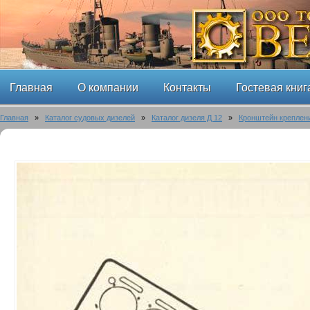
Главная
О компании
Контакты
Гостевая книг
Главная
»
Каталог судовых дизелей
»
Каталог дизеля Д 12
»
Кронштейн креплен