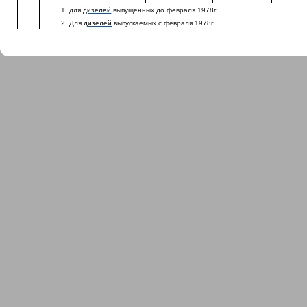
1. для
дизелей
выпущенных до февраля 1978г.
2. Для
дизелей
выпускаемых с февраля 1978г.