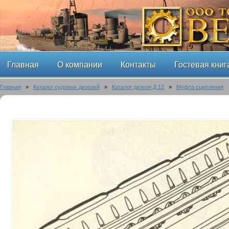
Главная
О компании
Контакты
Гостевая книг
Главная
»
Каталог судовых дизелей
»
Каталог дизеля Д 12
»
Муфта сцепления