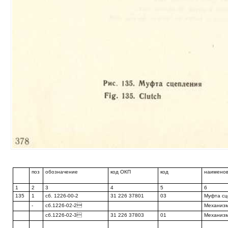
поз
обозначение
код ОКП
код
наимено
1
2
3
4
5
6
135
1
сб. 1226-00-2
31 226 37801
03
Муфта сц
-
сб.1226-02-2
Механиз
сб.1226-02-3
31 226 37803
01
Механиз