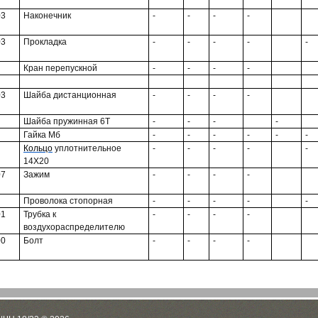
03
Наконечник
-
-
-
-
03
Прокладка
-
-
-
-
-
Кран перепускной
-
-
-
-
03
Шайба дистанционная
-
-
-
-
Шайба пружинная 6Т
-
-
-
-
Гайка Мб
-
-
-
-
-
-
Кольцо
уплотнительное
-
-
-
-
-
14X20
07
Зажим
-
-
-
-
Проволока стопорная
-
-
-
-
-
01
Трубка к
-
-
-
-
воздухораспределителю
00
Болт
-
-
-
-