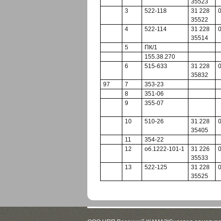
35523
3
522-118
31 228
35522
4
522-114
31 228
35514
5
ПК/1
155.38.270
6
515-633
31 228
35832
97
7
353-23
8
351-06
9
355-07
10
510-26
31 228
35405
11
354-22
12
об.1222-101-1
31 226
35533
13
522-125
31 228
35525