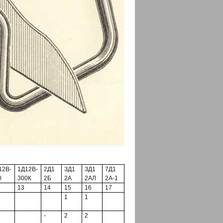
12В-
1Д12В-
2Д1
ЗД1
ЗД1
7Д1
0
300К
2Б
2А
2АЛ
2А-1
13
14
15
16
17
1
1
-
2
2