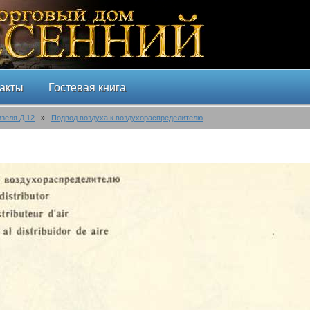
акты
Гостевая книга
изеля Д 12
»
Подвод воздуха к воздухораспределителю