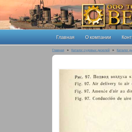
Главная
О компании
Конт
Главная
»
Каталог судовых дизелей
»
Каталог д