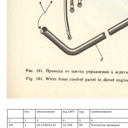
поз
обозначение
код ОКП
код
наименование
1
2
3
4
5
6
161
1
об.1238-01-11
31 226
06
Коллектор проводов