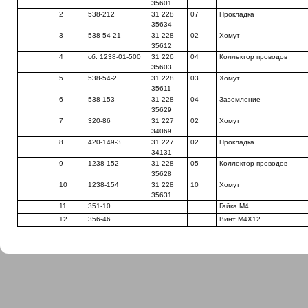
35601
2
538-212
31 228
07
Прокладка
35634
3
538-54-21
31 228
02
Хомут
35612
4
сб. 1238-01-500
31 226
04
Коллектор проводов
35603
5
538-54-2
31 228
03
Хомут
35611
6
538-153
31 228
04
Заземление
35629
7
320-86
31 227
02
Хомут
34069
8
420-149-3
31 227
02
Прокладка
34131
9
1238-152
31 228
05
Коллектор проводов
35628
10
1238-154
31 228
10
Хомут
35631
11
351-10
Гайка М4
12
356-46
Винт М4Х12