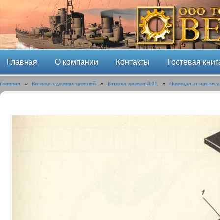
Главная
О компании
Контакты
Гостевая книг
Главная
»
Каталог судовых дизелей
»
Каталог дизеля Д 12
»
Провода от щитка у