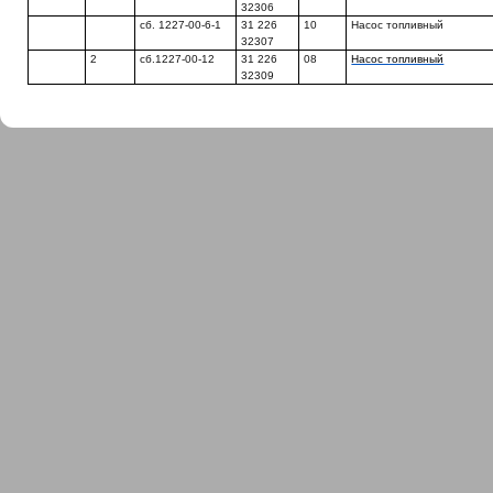
32306
сб. 1227-00-6-1
31 226
10
Насос топливный
32307
2
сб.1227-00-12
31 226
08
Насос топливный
32309