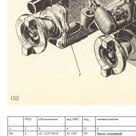
ПОЗ
обозначение
код ОКП
код
наименование
1
2
3
4
5
6
54
1
сб. 1227-00-6
31 226
00
Насос топливный