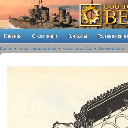
Главная
О компании
Контакты
Гостевая книг
Главная
»
Каталог судовых дизелей
»
Каталог дизеля Д 12
»
Топливный насос