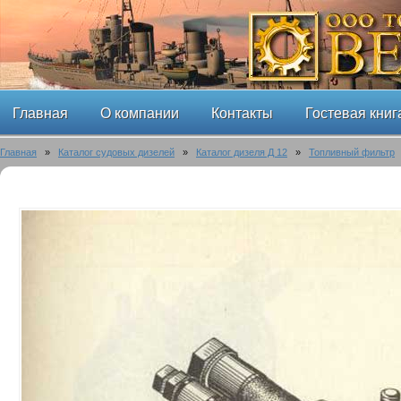
Главная
О компании
Контакты
Гостевая книг
Главная
»
Каталог судовых дизелей
»
Каталог дизеля Д 12
»
Топливный фильтр