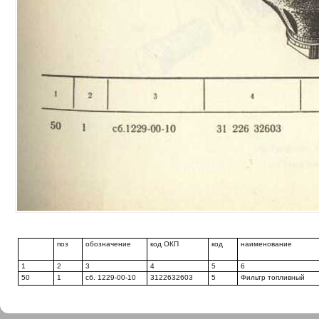
поз
обозначение
код ОКП
код
наименование
1
2
3
4
5
6
50
1
сб. 1229-00-10
3122632603
5
Фильтр топливный