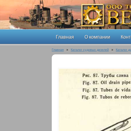
Главная
О компании
Конт
Главная
»
Каталог судовых дизелей
»
Каталог д