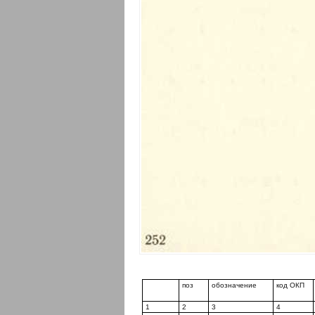
поз
обозначение
код ОКП
1
2
3
4