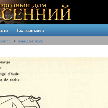
акты
Гостевая книга
изеля Д 12
»
Трубки слива масла