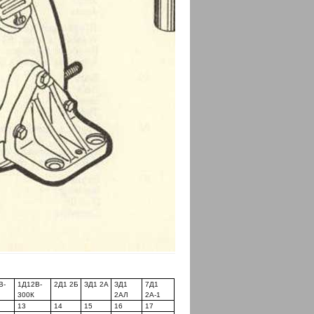
В-
1Д12В-
2Д1 2Б
ЗД1 2А
ЗД1
7Д1
300К
2АЛ
2А-1
13
14
15
16
17