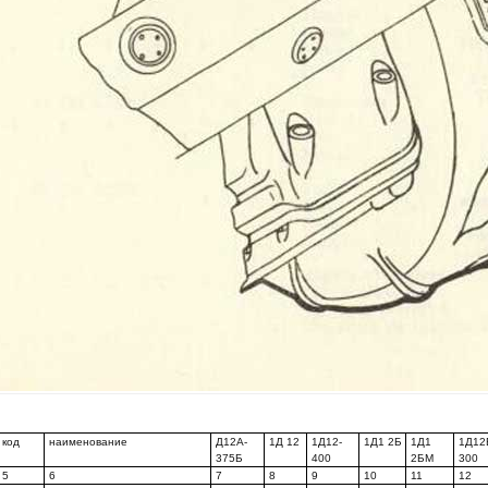
код
наименование
Д12А-
1Д 12
1Д12-
1Д1 2Б
1Д1
1Д12
375Б
400
2БМ
300
5
6
7
8
9
10
11
12