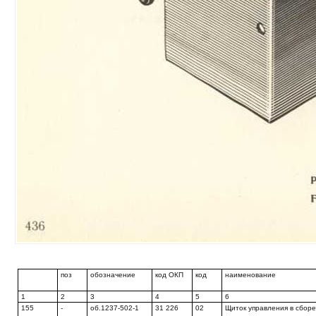
поз
обозначение
код ОКП
код
наименование
1
2
3
4
5
6
155
-
об.1237-502-1
31 226
02
Щиток управления в сбор