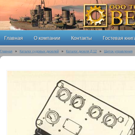
Главная
О компании
Контакты
Гостевая книг
Главная
»
Каталог судовых дизелей
»
Каталог дизеля Д 12
»
Щиток управления