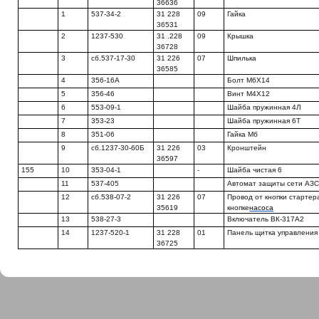
36636
1
537-34-2
31 228
09
Гайка
36531
2
1237-530
31 .228
09
Крышка
36728
3
сб.537-17-30
31 226
07
Шпилька
36585
4
356-16А
Болт М6Х14
5
356-46
Винт М4Х12
6
553-09-1
Шайба пружинная 4Л
7
353-23
Шайба пружинная 6Т
8
351-06
Гайка Мб
9
сб.1237-30-60Б
31 226
03
Кронштейн
36597
155
10
353-04-1
-
Шайба чистая 6
11
537-405
Автомат защиты сети АЗС
12
сб.538-07-2
31 226
07
Провод от кнопки стартер
35619
кнопке
насоса
13
538-27-3
Включатель ВК-317А2
14
1237-520-1
31 228
01
Панель щитка управления
36725