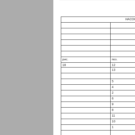
НАСОС
рис.
поз.
18
12
13
5
4
2
6
9
8
11
10
1