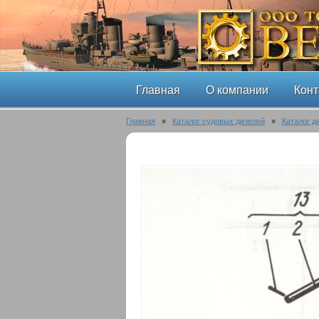
Главная
О компании
Конт
Главная
»
Каталог судовых дизелей
»
Каталог д