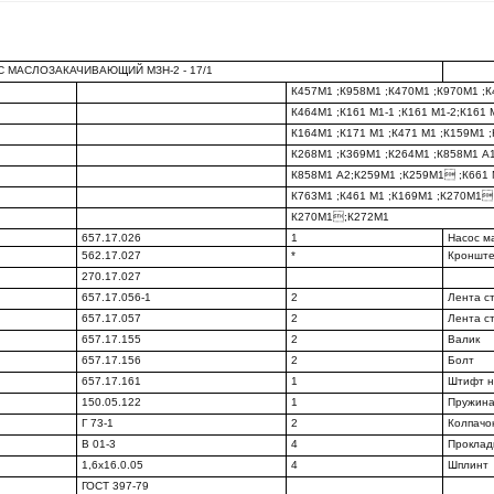
 МАСЛОЗАКАЧИВАЮЩИЙ МЗН-2 - 17/1
К457М1 ;К958М1 ;К470М1 ;К970М1 ;
К464М1 ;К161 М1-1 ;К161 М1-2;К161 
К164М1 ;К171 М1 ;К471 М1 ;К159М1 
К268М1 ;К369М1 ;К264М1 ;К858М1 А1
К858М1 А2;К259М1 ;К259М1 ;К661 
К763М1 ;К461 М1 ;К169М1 ;К270М1
К270М1;К272М1
657.17.026
1
Насос м
562.17.027
*
Кроншт
270.17.027
657.17.056-1
2
Лента с
657.17.057
2
Лента с
657.17.155
2
Валик
657.17.156
2
Болт
657.17.161
1
Штифт 
150.05.122
1
Пружин
Г 73-1
2
Колпачо
В 01-3
4
Проклад
1,6x16.0.05
4
Шплинт
ГОСТ 397-79