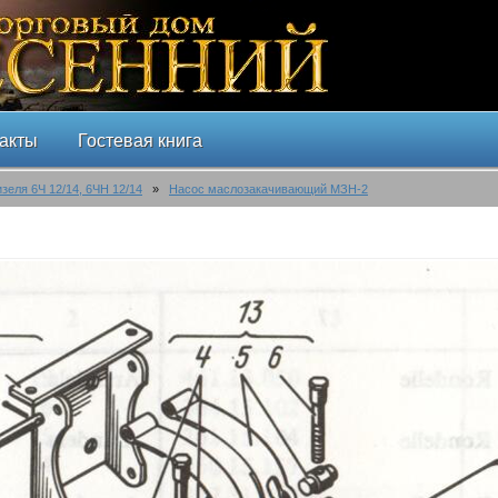
акты
Гостевая книга
изеля 6Ч 12/14, 6ЧН 12/14
»
Насос маслозакачивающий МЗН-2