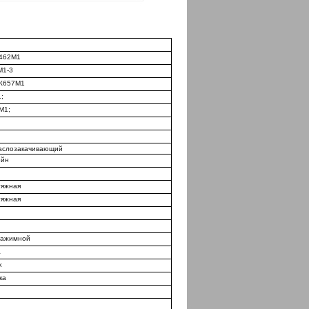
К462М1
М1-3
;К657М1
;
М1;
аслозакачивающий
ейн
тяжная
тяжная
нажимной
а
к
ка