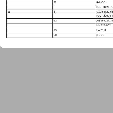
11
8т6хЗО
ГОСТ 3128-7
11
5
М10-6дх22.66
ГОСТ 22036-
22
АЛ 16x22x1,
МН 3138-62
25
НА 01-3
20
В 01-3