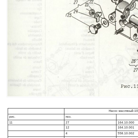
Насос масляный-1
рис.
поз.
11
27
164.10.000
12
164.10.001
4
558.10.002