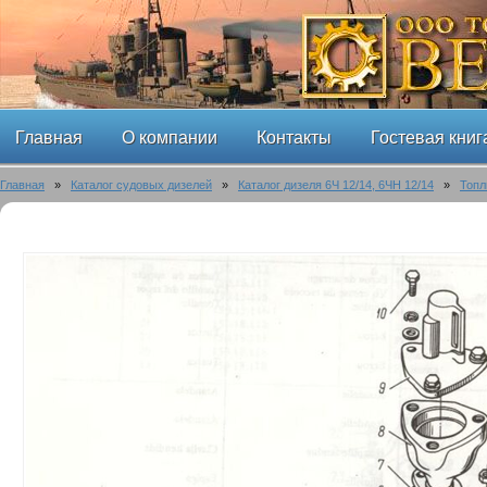
Главная
О компании
Контакты
Гостевая книг
Главная
»
Каталог судовых дизелей
»
Каталог дизеля 6Ч 12/14, 6ЧН 12/14
»
Топл