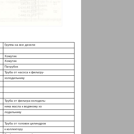
Группа на все дизели
Хомутик
Хомутик
Патрубок
Труба от насоса к фильтру-
холодильнику
Труба от фильтра-холодиль-
ника масла к водяному хо­
лодильнику
Труба от головок цилиндров
к коллектору