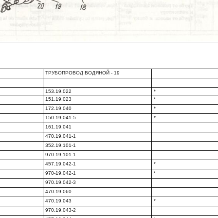
ТРУБОПРОВОД ВОДЯНОЙ - 19
153.19.022
*
151.19.023
*
172.19.040
*
150.19.041-5
*
161.19.041
470.19.041-1
352.19.101-1
970-19.101-1
457.19.042-1
*
970-19.042-1
*
970.19.042-3
470.19.060
470.19.043
*
970.19.043-2