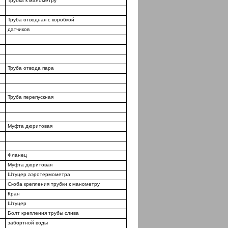
Трубка к манометру
Труба отводная с коробкой
датчиков
Труба отвода пара
Труба перепускная
Муфта дюритовая
Фланец
Муфта дюритовая
Штуцер аэротермометра
Скоба крепления трубки к манометру
Кран
Штуцер
Болт крепления трубы слива
забортной воды