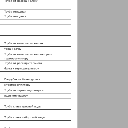
Труба от насоса к блоку
Труба отводная
Труба отводная
Труба от выхлопного коллек­
тора к бачку
Труба от выхлопного коллектора к
терморегулятору
Труба от расширительного
бачка к терморегулятору
Патрубок от бачка уровня
к терморегулятору
Труба от терморегулятора к
водяному насосу
Труба слива пресной воды
Труба слива забортной воды