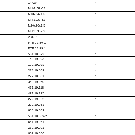
14x20
*
МН 4152-62
М18x24x1,5
*
МН 3138-62
М20х26х1,5
*
МН 3138-62
А 02-2
*
РТП 32-80-1
*
РТП 32-85-1
551.19.022
*
150.19.023-1
*
150.19.025
*
272.19.058
*
272.19.051
*
369.19.050
*
471.19.118
471.19.125
272.19.052
*
272.19.053
*
669.19.053-1
551.19.059-2
*
661.19.061
*
270.19.061
669.19.066
*