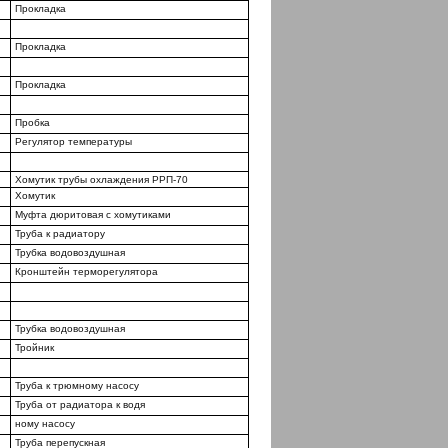
Прокладка
Прокладка
Прокладка
Пробка
Регулятор температуры
Хомутик трубы охлаждения РРП-70
Хомутик
Муфта дюритовая с хомутиками
Труба к радиатору
Трубка водовоздушная
Кронштейн терморегулятора
Трубка водовоздушная
Тройник
Труба к трюмному насосу
Труба от радиатора к водя­
ному насосу
Труба перепускная