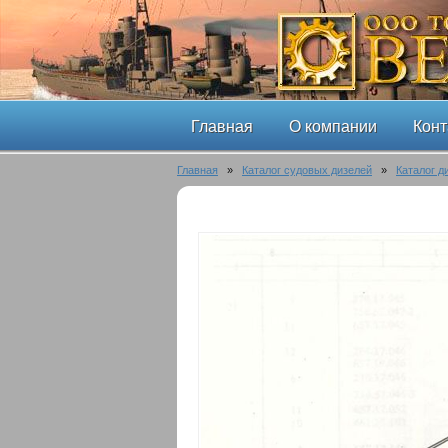
Главная
О компании
Конт
Главная
»
Каталог судовых дизелей
»
Каталог д