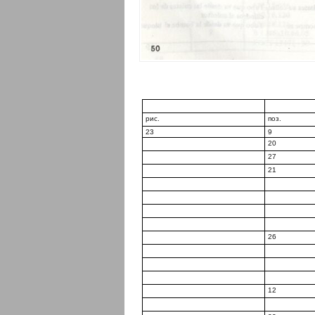
рис.
поз.
23
9
20
27
21
26
12