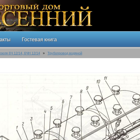
акты
Гостевая книга
изеля 6Ч 12/14, 6ЧН 12/14
»
Трубопровод водяной