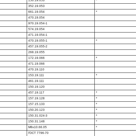
150.19.053
*
352.19.053
661.19.054
*
470.19.054
970.19.054-1
574.19.054
471.19.054-1
470.19.055-1
*
457.19.055-2
268.19.055
172.19.066
*
471.19.066
470.19.110
153.19.111
*
461.19.111
150.19.120
457.19.117
*
157.19.128
*
157.15.133
*
150.20.123
*
150.31.024-3
*
150.31.148
*
М8х10.66.05
*
ГОСТ 7796-70