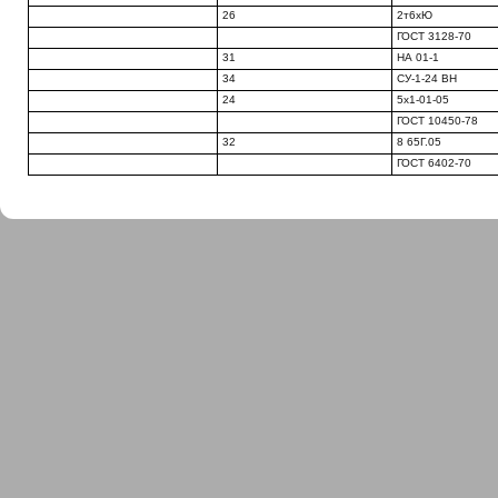
26
2т6хЮ
ГОСТ 3128-70
31
НА 01-1
34
СУ-1-24 ВН
24
5x1-01-05
ГОСТ 10450-78
32
8 65Г.05
ГОСТ 6402-70