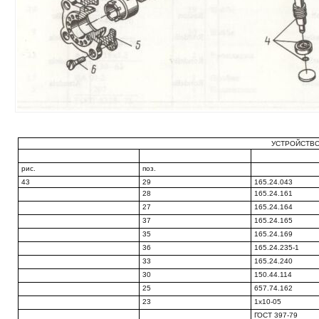
УСТРОЙСТВО
рис.
поз.
43
29
165.24.043
28
165.24.161
27
165.24.164
37
165.24.165
35
165.24.169
36
165.24.235-1
33
165.24.240
30
150.44.114
25
657.74.162
23
1x10-05
ГОСТ 397-79