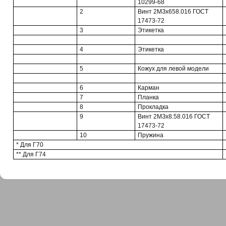
10299-68
2
Винт 2МЗх658.016 ГОСТ
17473-72
3
Этикетка
4
Этикетка
5
Кожух для левой модели
6
Карман
7
Планка
8
Прокладка
9
Винт 2МЗх8.58.016 ГОСТ
17473-72
10
Пружина
* Для Г70
** Для Г74