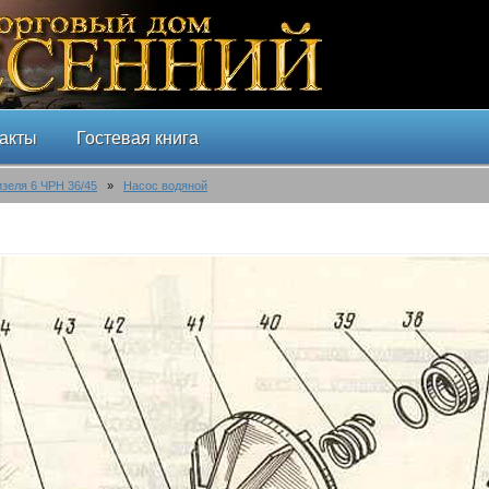
акты
Гостевая книга
изеля 6 ЧРН 36/45
»
Насос водяной