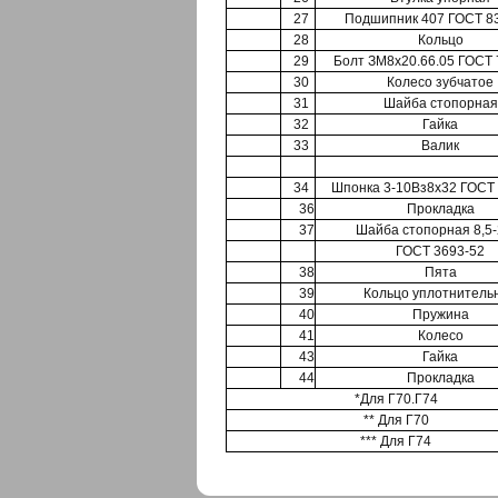
27
Подшипник 407 ГОСТ 8
28
Кольцо
29
Болт ЗМ8х20.66.05 ГОСТ 
30
Колесо зубчатое
31
Шайба стопорная
32
Гайка
33
Валик
34
Шпонка 3-10Вз8х32 ГОСТ
36
Прокладка
37
Шайба стопорная 8,5-
ГОСТ 3693-52
38
Пята
39
Кольцо уплотнитель
40
Пружина
41
Колесо
43
Гайка
44
Прокладка
*Для Г70.Г74
** Для Г70
*** Для Г74