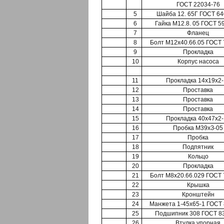
ГОСТ 22034-76
5
Шайба 12. 65Г ГОСТ 64
6
Гайка М12.8. 05 ГОСТ 5
7
Фланец
8
Болт М12x40.66.05 ГОСТ 
9
Прокладка
10
Корпус насоса
11
Прокладка 14x19x2-
12
Проставка
13
Проставка
14
Проставка
15
Прокладка 40x47x2-
16
Пробка М39хЗ-05
17
Пробка
18
Подпятник
19
Кольцо
20
Прокладка
21
Болт М8х20.66.029 ГОСТ 
22
Крышка
23
Кронштейн
24
Манжета 1-45x65-1 ГОСТ 
25
Подшипник 308 ГОСТ 8
26
Втулка упорная