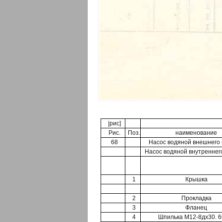
|рис]
Рис.
Поз.
наименование
68
Насос водяной внешнего 
Насос водяной внутреннег
1
Крышка
2
Прокладка
3
Фланец
4
Шпилька М12-8дх30. 6