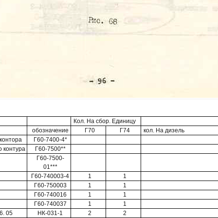
Кол. На сбор. Единицу
обозначение
Г70
Г74
кол. На дизель
контора
Г60-7400-4*
о контура
Г60-7500**
Г60-7500-
01***
Г60-740003-4
1
1
Г60-750003
1
1
Г60-740016
1
1
Г60-740037
1
1
6. 05
НК-031-1
2
2