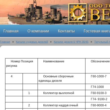
Главная
О компании
Контакты
Гостевая книг
Главная
»
Каталог судовых дизелей
»
Каталог дизеля 6 ЧРН 36/45
»
Титульный 
Номер Позиция
Наименование
Обозначение
рисунка
4
Основные сборочные
Г60-1000-7
единицы дизеля
Г74-1000
1
Коллектор выхлопной
Г60-9100-3
Г74- 9100-2
2
Коллектор наддув очный
Г60-9000-4