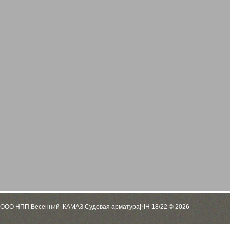
ООО НПП Весенний |КАМАЗ|Судовая арматура|ЧН 18/22 © 2026