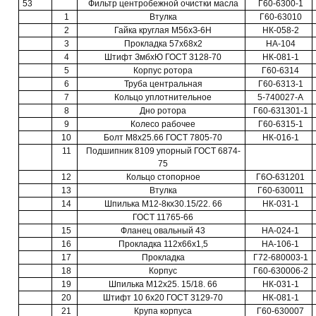
53
Фильтр центробежной очистки масла
Г60-6300-1
1
Втулка
Г60-63010
2
Гайка круглая М56хЗ-6Н
НК-058-2
3
Прокладка 57x68x2
НА-104
4
Штифт ЗмбхЮ ГОСТ 3128-70
НК-081-1
5
Корпус ротора
Г60-6314
6
Труба центральная
Г60-6313-1
7
Кольцо уплотнительное
5-740027-А
8
Дно ротора
Г60-631301-1
9
Колесо рабочее
Г60-6315-1
10
Болт М8х25.66 ГОСТ 7805-70
НК-016-1
11
Подшипник 8109 упорный ГОСТ 6874-
75
12
Кольцо стопорное
Г6О-631201
13
Втулка
Г60-630011
14
Шпилька М12-8кх30.15/22. 66
НК-031-1
ГОСТ 11765-66
15
Фланец овальный 43
НА-024-1
16
Прокладка 112x66x1,5
НА-106-1
17
Прокладка
Г72-680003-1
18
Корпус
Г60-630006-2
19
Шпилька М12х25. 15/18. 66
НК-031-1
20
Штифт 10 6x20 ГОСТ 3129-70
НК-081-1
21
Крупа корпуса
Г60-630007