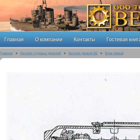
Главная
О компании
Контакты
Гостевая книг
Главная
»
Каталог судовых дизелей
»
Каталог дизеля B2
»
Блок левый