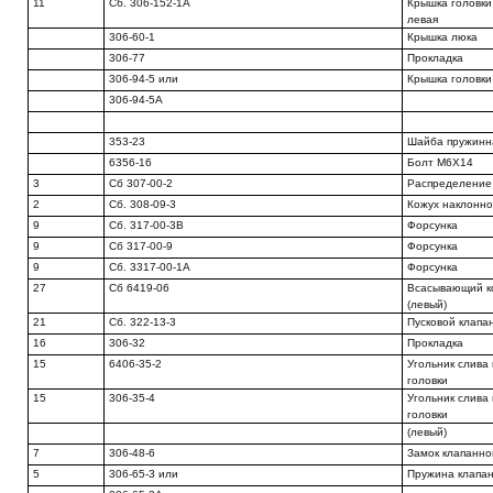
11
Сб. 306-152-1А
Крышка головки
левая
306-60-1
Крышка люка
306-77
Прокладка
306-94-5 или
Крышка головки
306-94-5А
353-23
Шайба пружинн
6356-16
Болт М6Х14
3
Сб 307-00-2
Распределение 
2
Сб. 308-09-3
Кожух наклонно
9
Сб. 317-00-3B
Форсунка
9
Сб 317-00-9
Форсунка
9
Сб. 3317-00-1А
Форсунка
27
Сб 6419-06
Всасывающий к
(левый)
21
Сб. 322-13-3
Пусковой клапа
16
306-32
Прокладка
15
6406-35-2
Угольник слива
головки
15
306-35-4
Угольник слива
головки
(левый)
7
306-48-6
Замок клапанно
5
306-65-3 или
Пружина клапа