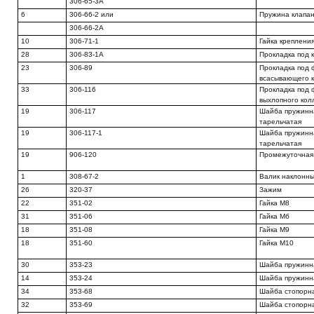
306-65-3A
6
306-66-2 или
Пружина клапа
306-66-2А
10
306-71-1
Гайка креплени
28
306-83-1А
Прокладка под 
23
306-89
Прокладка под
всасывающего 
33
306-116
Прокладка под
выхлопного кол
19
306-117
Шайба пружинн
тарельчатая
19
306-117-1
Шайба пружинн
тарельчатая
19
906-120
Промежуточная
1
308-67-2
Валик наклонн
26
320-37
Зажим
22
351-02
Гайка М8
31
351-06
Гайка Мб
18
351-08
Гайка М9
18
351-60
Гайка М10
30
353-23
Шайба пружинн
14
353-24
Шайба пружинн
34
353-68
Шайба стопорн
32
353-69
Шайба стопорн