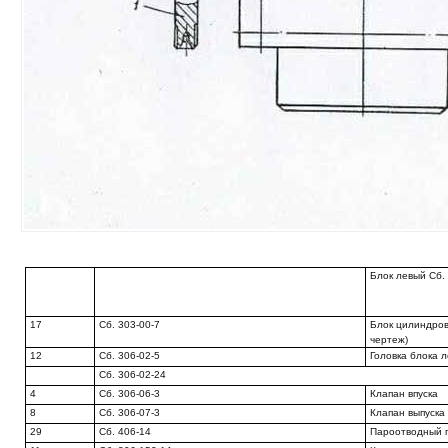
Блок левый Сб.
17
Сб. 303-00-7
Блок цилиндров
чертеж)
12
Сб. 306-02-5
Головка блока 
Сб. 306-02-24
4
Сб. 306-06-3
Клапан впуска
8
Сб. 306-07-3
Клапан выпуска
29
Сб. 406-14
Пароотводный 