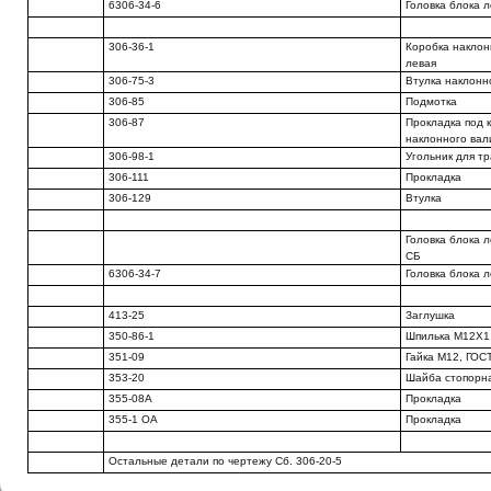
6306-34-6
Головка блока 
306-36-1
Коробка наклон
левая
306-75-3
Втулка наклонн
306-85
Подмотка
306-87
Прокладка под 
наклонного вал
306-98-1
Угольник для т
306-111
Прокладка
306-129
Втулка
Головка блока л
СБ
6306-34-7
Головка блока 
413-25
Заглушка
350-86-1
Шпилька М12Х1
351-09
Гайка М12, ГО
353-20
Шайба стопорн
355-08А
Прокладка
355-1 OA
Прокладка
Остальные детали по чертежу Сб. 306-20-5