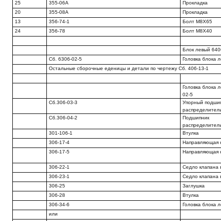
25
355-06А
Прокладка
20
355-08А
Прокладка
13
356-74-1
Болт М8Х65
24
356-78
Болт М8Х40
Блок левый 640
Сб. 6306-02-5
Головка блока 
Остальные сборочные еденицы и детали по чертежу Сб. 406-13-1
Головка блока л
02-5
Сб.306-03-3
Упорный подши
распределител
Сб.306-04-2
Подшипник
распределител
301-106-1
Втулка
306-17-4
Направляющая 
306-17-5
Направляющая 
306-22-1
Седло клапана 
306-23-1
Седло клапана 
306-25
Заглушка
306-28
Втулка
306-34-6
Головка блока 
или